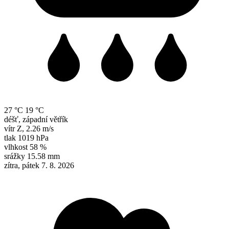
27 °C
19 °C
déšť, západní větřík
vítr
Z
,
2.26 m/s
tlak
1019 hPa
vlhkost
58 %
srážky
15.58 mm
zítra, pátek 7. 8. 2026