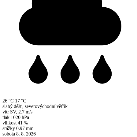
26 °C
17 °C
slabý déšť, severovýchodní větřík
vítr
SV
,
2.7 m/s
tlak
1020 hPa
vlhkost
41 %
srážky
0.97 mm
sobota 8. 8. 2026