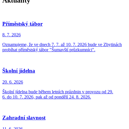
Aktuality
Příměstský tábor
8. 7.
2026
Oznamujeme, že ve dnech 7. 7. až 10. 7. 2026 bude ve Zbytinách
probíhat příměstský tábor "Šumavští průzkumníci".
Školní jídelna
20. 6.
2026
Školní jídelna bude během letních prázdnin v provozu od 29.
6. do 10. 7. 2026, pak až od pondělí 24. 8. 2026.
Zahradní slavnost
11. 6.
2026