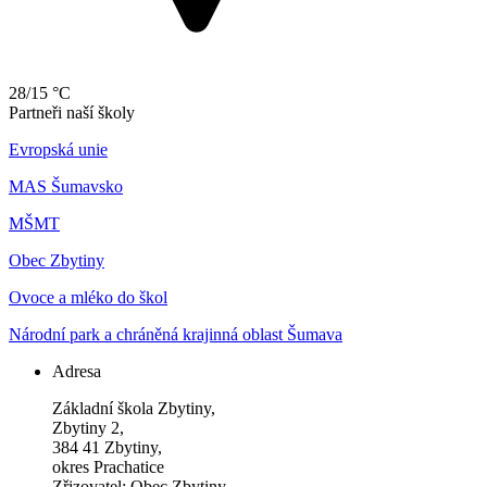
28/15 °C
Partneři naší školy
Evropská unie
MAS Šumavsko
MŠMT
Obec Zbytiny
Ovoce a mléko do škol
Národní park a chráněná krajinná oblast Šumava
Adresa
Základní škola Zbytiny,
Zbytiny 2,
384 41 Zbytiny,
okres Prachatice
Zřizovatel: Obec Zbytiny