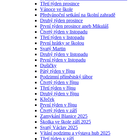
Třetí týden prosince
Vánoce ve škole
Předvánoční setkání na školní zahradě
Druhý týden prosince
První týden prosince aneb Mikuláš
Čtvrtý týden v listopadu
Třetí týden v listopadu
První hrátky se školou
Svatý Martin
Druhý týden v listopadu
První týden v listopadu
Dušičky
Pátý týden v říjnu
Podzimní příměstský tábor
Čtvrtý týden v říjnu
Třetí týden v říjnu
Druhý týden v říjnu
Křeček
První týden v říjnu
Čtvrtý týden v září
Zamykání Blanice 2025
Školka ve škole září 2025
Svatý Václav 2025
Vítání podzimu a výstava hub 2025
Třetí týden v září