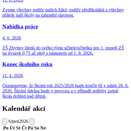
Zveme všechny rodiče našich žáků, rodiče předškoláků a všechny
přátele naší školy na zahradní slavnost.
Nabídka práce
4. 6.
2026
ZŠ Zbytiny hledá do svého týmu učitele/učitelku pro 1. stupeň ZŠ
na úvazek 0,75 až plný s nástupem od 1. 8. 2026.
Konec školního roku
11. 4.
2026
Oznamujeme, že školní rok 2025/2026 bude končit již v pátek 26. 6.
2026. Školní jídelna bude v provozu a v případě potřeby zajistí
škola dohled nad dětmi.
Kalendář akcí
Srpen
2026
Po
Út
St
Čt
Pá
So
Ne