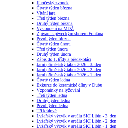
Jihočeský zvonek
Čtvrtý týden března
Vítání jara
Třetí týden března
Druhý týden března
Vystoupení na MDŽ
Zpívání s pěveckým sborem Fontána
První týden března
Čtvrtý týden února
Třetí týden února
Druhý týden února
Zápis do 1. třídy a předškoláci
Jarní příměstský tábor 2026 - 3. den
Jarní příměstský tábor 2026 - 2. den
Jarní příměstský tábor 2026 - 1. den
Čtvrtý týden ledna
Exkurze do keramické dílny v Dubu
Vzpomínky na lyžování
Třetí týden ledna
Druhý týden ledna
První týden ledna
Tři králové
Lyžařský výcvik v areálu SKI Libín - 3. den
Lyžařský výcvik v areálu SKI Libín - 2. den
Lyžařský výcvik v areálu SKI Libín - 1. den