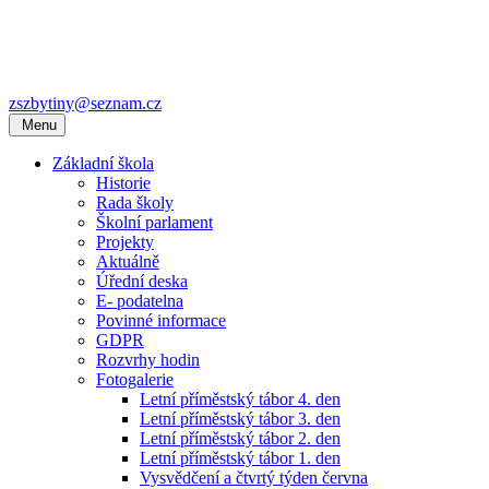
zszbytiny@seznam.cz
Menu
Základní škola
Historie
Rada školy
Školní parlament
Projekty
Aktuálně
Úřední deska
E- podatelna
Povinné informace
GDPR
Rozvrhy hodin
Fotogalerie
Letní příměstský tábor 4. den
Letní příměstský tábor 3. den
Letní příměstský tábor 2. den
Letní příměstský tábor 1. den
Vysvědčení a čtvrtý týden června