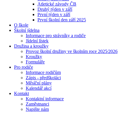
Atletické závody ČB
Druhý týden v září
První týden v září
První školní den září 2025
O škole
Školní jídelna
Informace pro strávníky a rodiče
Jídelní lístek
Družina a kroužky
Provoz školní družiny ve školním roce 2025⁄2026
Kroužky
Formuláře
Pro rodiče
Informace rodičům
Zápis - předškoláci
Měsíční plány
Kalendář akcí
Kontakt
Kontaktní informace
Zaměstnanci
Napište nám