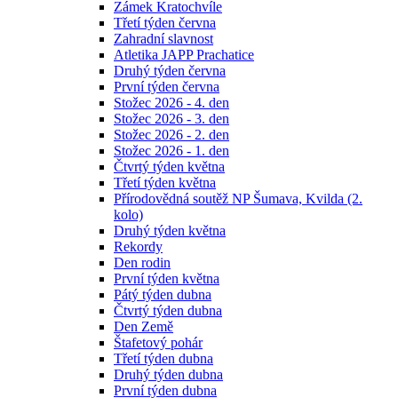
Zámek Kratochvíle
Třetí týden června
Zahradní slavnost
Atletika JAPP Prachatice
Druhý týden června
První týden června
Stožec 2026 - 4. den
Stožec 2026 - 3. den
Stožec 2026 - 2. den
Stožec 2026 - 1. den
Čtvrtý týden května
Třetí týden května
Přírodovědná soutěž NP Šumava, Kvilda (2.
kolo)
Druhý týden května
Rekordy
Den rodin
První týden května
Pátý týden dubna
Čtvrtý týden dubna
Den Země
Štafetový pohár
Třetí týden dubna
Druhý týden dubna
První týden dubna