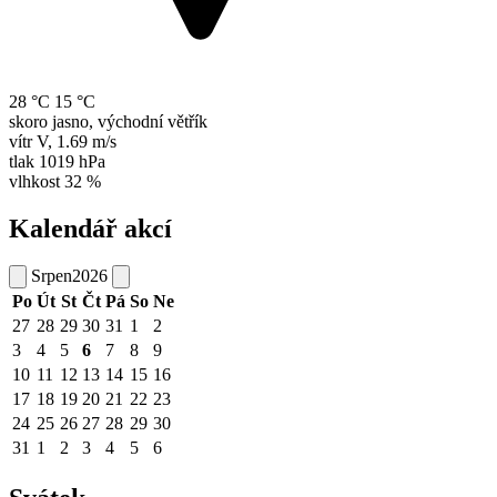
28 °C
15 °C
skoro jasno, východní větřík
vítr
V
,
1.69 m/s
tlak
1019 hPa
vlhkost
32 %
Kalendář akcí
Srpen
2026
Po
Út
St
Čt
Pá
So
Ne
27
28
29
30
31
1
2
3
4
5
6
7
8
9
10
11
12
13
14
15
16
17
18
19
20
21
22
23
24
25
26
27
28
29
30
31
1
2
3
4
5
6