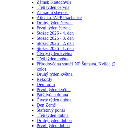
Zámek Kratochvíle
Třetí týden června
Zahradní slavnost
Atletika JAPP Prachatice
Druhý týden června
První týden června
Stožec 2026 - 4. den
Stožec 2026 - 3. den
Stožec 2026 - 2. den
Stožec 2026 - 1. den
Čtvrtý týden května
Třetí týden května
Přírodovědná soutěž NP Šumava, Kvilda (2.
kolo)
Druhý týden května
Rekordy
Den rodin
První týden května
Pátý týden dubna
Čtvrtý týden dubna
Den Země
Štafetový pohár
Třetí týden dubna
Druhý týden dubna
První týden dubna