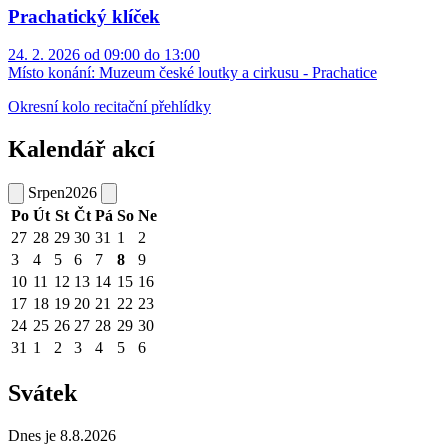
Prachatický klíček
24. 2. 2026 od 09:00 do 13:00
Místo konání:
Muzeum české loutky a cirkusu - Prachatice
Okresní kolo recitační přehlídky
Kalendář akcí
Srpen
2026
Po
Út
St
Čt
Pá
So
Ne
27
28
29
30
31
1
2
3
4
5
6
7
8
9
10
11
12
13
14
15
16
17
18
19
20
21
22
23
24
25
26
27
28
29
30
31
1
2
3
4
5
6
Svátek
Dnes je 8.8.2026