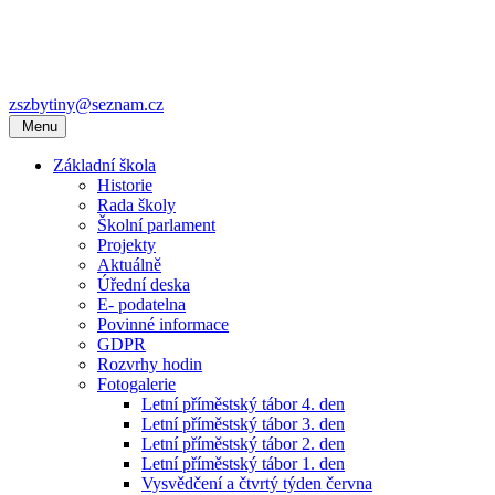
zszbytiny@seznam.cz
Menu
Základní škola
Historie
Rada školy
Školní parlament
Projekty
Aktuálně
Úřední deska
E- podatelna
Povinné informace
GDPR
Rozvrhy hodin
Fotogalerie
Letní příměstský tábor 4. den
Letní příměstský tábor 3. den
Letní příměstský tábor 2. den
Letní příměstský tábor 1. den
Vysvědčení a čtvrtý týden června