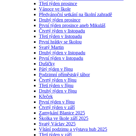
Třetí týden prosince
Vánoce ve škole
Předvánoční setkání na školní zahradě
Druhý týden prosince
První týden prosince aneb Mikuláš
Čtvrtý týden v listopadu
Třetí týden v listopadu
První hrátky se školou
Svatý Martin
Druhý týden v listopadu
První týden v listopadu
Dušičky
Pátý týden v říjnu
Podzimní příměstský tábor
Čtvrtý týden v říjnu
Třetí týden v říjnu
Druhý týden v říjnu
Křeček
První týden v říjnu
Čtvrtý týden v září
Zamykání Blanice 2025
Školka ve škole září 2025
Svatý Václav 2025
Vítání podzimu a výstava hub 2025
Třetí týden v září