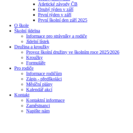
Atletické závody ČB
Druhý týden v září
První týden v září
První školní den září 2025
O škole
Školní jídelna
Informace pro strávníky a rodiče
Jídelní lístek
Družina a kroužky
Provoz školní družiny ve školním roce 2025⁄2026
Kroužky
Formuláře
Pro rodiče
Informace rodičům
Zápis - předškoláci
Měsíční plány
Kalendář akcí
Kontakt
Kontaktní informace
Zaměstnanci
Napište nám