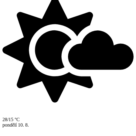
28/15 °C
pondělí
10. 8.