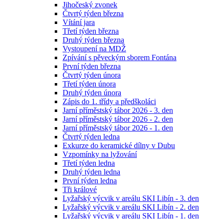
Jihočeský zvonek
Čtvrtý týden března
Vítání jara
Třetí týden března
Druhý týden března
Vystoupení na MDŽ
Zpívání s pěveckým sborem Fontána
První týden března
Čtvrtý týden února
Třetí týden února
Druhý týden února
Zápis do 1. třídy a předškoláci
Jarní příměstský tábor 2026 - 3. den
Jarní příměstský tábor 2026 - 2. den
Jarní příměstský tábor 2026 - 1. den
Čtvrtý týden ledna
Exkurze do keramické dílny v Dubu
Vzpomínky na lyžování
Třetí týden ledna
Druhý týden ledna
První týden ledna
Tři králové
Lyžařský výcvik v areálu SKI Libín - 3. den
Lyžařský výcvik v areálu SKI Libín - 2. den
Lyžařský výcvik v areálu SKI Libín - 1. den