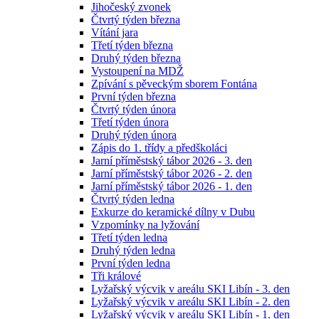
Jihočeský zvonek
Čtvrtý týden března
Vítání jara
Třetí týden března
Druhý týden března
Vystoupení na MDŽ
Zpívání s pěveckým sborem Fontána
První týden března
Čtvrtý týden února
Třetí týden února
Druhý týden února
Zápis do 1. třídy a předškoláci
Jarní příměstský tábor 2026 - 3. den
Jarní příměstský tábor 2026 - 2. den
Jarní příměstský tábor 2026 - 1. den
Čtvrtý týden ledna
Exkurze do keramické dílny v Dubu
Vzpomínky na lyžování
Třetí týden ledna
Druhý týden ledna
První týden ledna
Tři králové
Lyžařský výcvik v areálu SKI Libín - 3. den
Lyžařský výcvik v areálu SKI Libín - 2. den
Lyžařský výcvik v areálu SKI Libín - 1. den