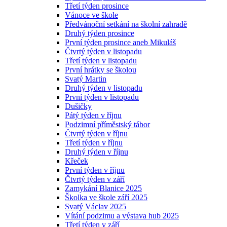
Třetí týden prosince
Vánoce ve škole
Předvánoční setkání na školní zahradě
Druhý týden prosince
První týden prosince aneb Mikuláš
Čtvrtý týden v listopadu
Třetí týden v listopadu
První hrátky se školou
Svatý Martin
Druhý týden v listopadu
První týden v listopadu
Dušičky
Pátý týden v říjnu
Podzimní příměstský tábor
Čtvrtý týden v říjnu
Třetí týden v říjnu
Druhý týden v říjnu
Křeček
První týden v říjnu
Čtvrtý týden v září
Zamykání Blanice 2025
Školka ve škole září 2025
Svatý Václav 2025
Vítání podzimu a výstava hub 2025
Třetí týden v září