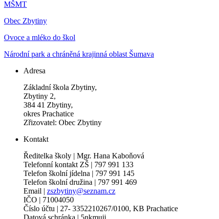
MŠMT
Obec Zbytiny
Ovoce a mléko do škol
Národní park a chráněná krajinná oblast Šumava
Adresa
Základní škola Zbytiny,
Zbytiny 2,
384 41 Zbytiny,
okres Prachatice
Zřizovatel: Obec Zbytiny
Kontakt
Ředitelka školy | Mgr. Hana Kaboňová
Telefonní kontakt ZŠ | 797 991 133
Telefon školní jídelna | 797 991 145
Telefon školní družina | 797 991 469
Email |
zszbytiny@seznam.cz
IČO | 71004050
Číslo účtu | 27- 3352210267/0100, KB Prachatice
Datová schránka | 5nkmujj