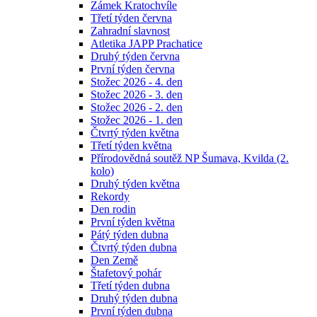
Zámek Kratochvíle
Třetí týden června
Zahradní slavnost
Atletika JAPP Prachatice
Druhý týden června
První týden června
Stožec 2026 - 4. den
Stožec 2026 - 3. den
Stožec 2026 - 2. den
Stožec 2026 - 1. den
Čtvrtý týden května
Třetí týden května
Přírodovědná soutěž NP Šumava, Kvilda (2.
kolo)
Druhý týden května
Rekordy
Den rodin
První týden května
Pátý týden dubna
Čtvrtý týden dubna
Den Země
Štafetový pohár
Třetí týden dubna
Druhý týden dubna
První týden dubna