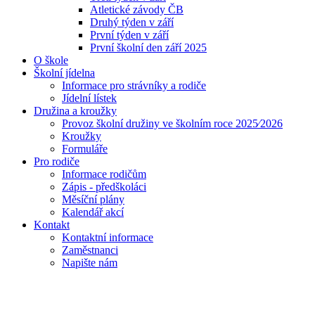
Atletické závody ČB
Druhý týden v září
První týden v září
První školní den září 2025
O škole
Školní jídelna
Informace pro strávníky a rodiče
Jídelní lístek
Družina a kroužky
Provoz školní družiny ve školním roce 2025⁄2026
Kroužky
Formuláře
Pro rodiče
Informace rodičům
Zápis - předškoláci
Měsíční plány
Kalendář akcí
Kontakt
Kontaktní informace
Zaměstnanci
Napište nám