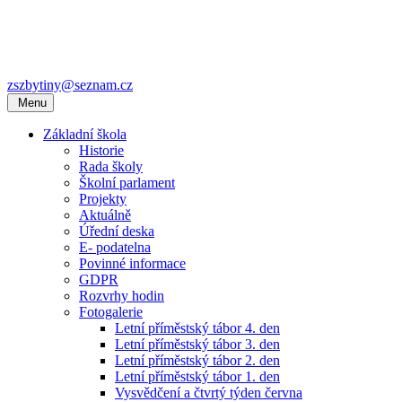
zszbytiny@seznam.cz
Menu
Základní škola
Historie
Rada školy
Školní parlament
Projekty
Aktuálně
Úřední deska
E- podatelna
Povinné informace
GDPR
Rozvrhy hodin
Fotogalerie
Letní příměstský tábor 4. den
Letní příměstský tábor 3. den
Letní příměstský tábor 2. den
Letní příměstský tábor 1. den
Vysvědčení a čtvrtý týden června