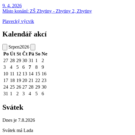
9. 4. 2026
Místo konání:
ZŠ Zbytiny - Zbytiny 2, Zbytiny
Plavecký výcvik
Kalendář akcí
Srpen
2026
Po
Út
St
Čt
Pá
So
Ne
27
28
29
30
31
1
2
3
4
5
6
7
8
9
10
11
12
13
14
15
16
17
18
19
20
21
22
23
24
25
26
27
28
29
30
31
1
2
3
4
5
6
Svátek
Dnes je 7.8.2026
Svátek má
Lada