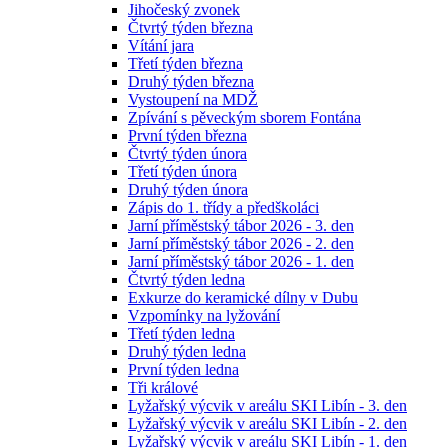
Jihočeský zvonek
Čtvrtý týden března
Vítání jara
Třetí týden března
Druhý týden března
Vystoupení na MDŽ
Zpívání s pěveckým sborem Fontána
První týden března
Čtvrtý týden února
Třetí týden února
Druhý týden února
Zápis do 1. třídy a předškoláci
Jarní příměstský tábor 2026 - 3. den
Jarní příměstský tábor 2026 - 2. den
Jarní příměstský tábor 2026 - 1. den
Čtvrtý týden ledna
Exkurze do keramické dílny v Dubu
Vzpomínky na lyžování
Třetí týden ledna
Druhý týden ledna
První týden ledna
Tři králové
Lyžařský výcvik v areálu SKI Libín - 3. den
Lyžařský výcvik v areálu SKI Libín - 2. den
Lyžařský výcvik v areálu SKI Libín - 1. den