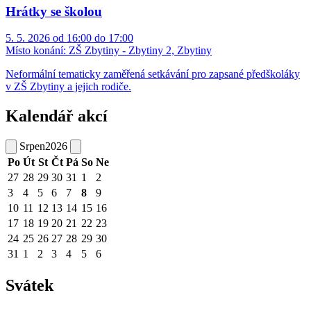
Hrátky se školou
5. 5. 2026 od 16:00 do 17:00
Místo konání:
ZŠ Zbytiny - Zbytiny 2, Zbytiny
Neformální tematicky zaměřená setkávání pro zapsané předškoláky
v ZŠ Zbytiny a jejich rodiče.
Kalendář akcí
Srpen
2026
Po
Út
St
Čt
Pá
So
Ne
27
28
29
30
31
1
2
3
4
5
6
7
8
9
10
11
12
13
14
15
16
17
18
19
20
21
22
23
24
25
26
27
28
29
30
31
1
2
3
4
5
6
Svátek