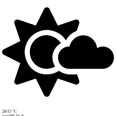
28/15 °C
pondělí
10. 8.