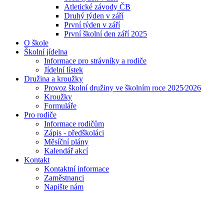
Atletické závody ČB
Druhý týden v září
První týden v září
První školní den září 2025
O škole
Školní jídelna
Informace pro strávníky a rodiče
Jídelní lístek
Družina a kroužky
Provoz školní družiny ve školním roce 2025⁄2026
Kroužky
Formuláře
Pro rodiče
Informace rodičům
Zápis - předškoláci
Měsíční plány
Kalendář akcí
Kontakt
Kontaktní informace
Zaměstnanci
Napište nám