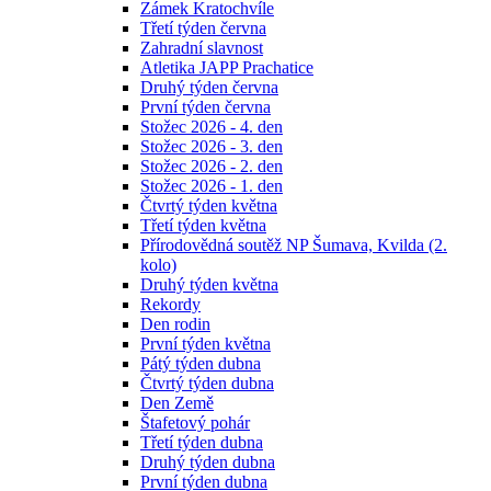
Zámek Kratochvíle
Třetí týden června
Zahradní slavnost
Atletika JAPP Prachatice
Druhý týden června
První týden června
Stožec 2026 - 4. den
Stožec 2026 - 3. den
Stožec 2026 - 2. den
Stožec 2026 - 1. den
Čtvrtý týden května
Třetí týden května
Přírodovědná soutěž NP Šumava, Kvilda (2.
kolo)
Druhý týden května
Rekordy
Den rodin
První týden května
Pátý týden dubna
Čtvrtý týden dubna
Den Země
Štafetový pohár
Třetí týden dubna
Druhý týden dubna
První týden dubna