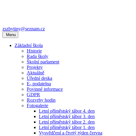
zszbytiny@seznam.cz
Menu
Základní škola
Historie
Rada školy
Školní parlament
Projekty
Aktuálně
Úřední deska
E- podatelna
Povinné informace
GDPR
Rozvrhy hodin
Fotogalerie
Letní příměstský tábor 4. den
Letní příměstský tábor 3. den
Letní příměstský tábor 2. den
Letní příměstský tábor 1. den
Vysvědčení a čtvrtý týden června