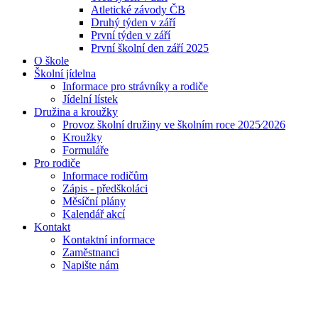
Atletické závody ČB
Druhý týden v září
První týden v září
První školní den září 2025
O škole
Školní jídelna
Informace pro strávníky a rodiče
Jídelní lístek
Družina a kroužky
Provoz školní družiny ve školním roce 2025⁄2026
Kroužky
Formuláře
Pro rodiče
Informace rodičům
Zápis - předškoláci
Měsíční plány
Kalendář akcí
Kontakt
Kontaktní informace
Zaměstnanci
Napište nám