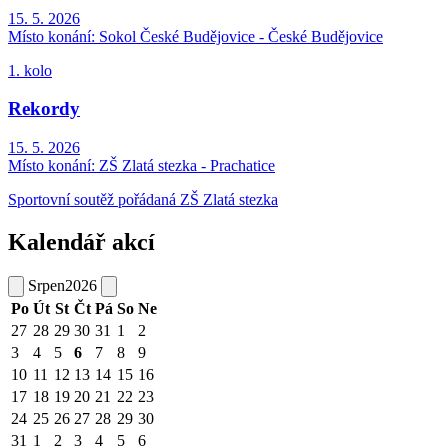
15. 5. 2026
Místo konání:
Sokol České Budějovice - České Budějovice
1. kolo
Rekordy
15. 5. 2026
Místo konání:
ZŠ Zlatá stezka - Prachatice
Sportovní soutěž pořádaná ZŠ Zlatá stezka
Kalendář akcí
Srpen
2026
Po
Út
St
Čt
Pá
So
Ne
27
28
29
30
31
1
2
3
4
5
6
7
8
9
10
11
12
13
14
15
16
17
18
19
20
21
22
23
24
25
26
27
28
29
30
31
1
2
3
4
5
6