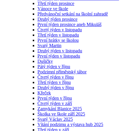
Třetí týden prosince
Vánoce ve škole
Předvánoční setkání na školní zahradě
Druhý týden prosince
První týden prosince aneb Mikuláš
Čtvrtý týden v listopadu
Třetí týden v listopadu
První hrátky se školou
Svatý Martin
Druhý týden v listopadu
První týden v listopadu
Dušičky
Pátý týden v říjnu
Podzimní příměstský tábor
Čtvrtý týden v říjnu
Třetí týden v říjnu
Druhý týden v říjnu
Křeček
První týden v říjnu
Čtvrtý týden v září
Zamykání Blanice 2025
Školka ve škole září 2025
Svatý Václav 2025
Vítání podzimu a výstava hub 2025
Třetí týden v září