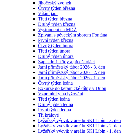
Jihočeský zvonek
Čtvrtý týden března
Vítání jara
Třetí týden března
Druhý týden března
Vystoupení na MDŽ
Zpívání s pěveckým sborem Fontána
První týden března
Čtvrtý týden února
Třetí týden února
Druhý týden února
Zápis do 1. třídy a předškoláci
Jarní příměstský tábor 2026 - 3. den
Jarní příměstský tábor 2026 - 2. den
Jarní příměstský tábor 2026 - 1. den
Čtvrtý týden ledna
Exkurze do keramické dílny v Dubu
Vzpomínky na lyžování
Třetí týden ledna
Druhý týden ledna
První týden ledna
Tři králové
Lyžařský výcvik v areálu SKI Libín - 3. den
Lyžařský výcvik v areálu SKI Libín - 2. den
Lyžařský výcvik v areálu SKI Libín - 1. den