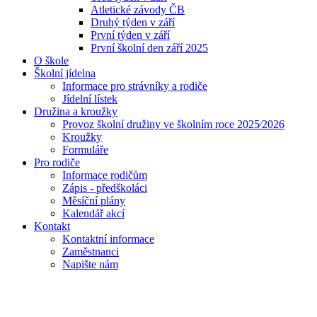
Atletické závody ČB
Druhý týden v září
První týden v září
První školní den září 2025
O škole
Školní jídelna
Informace pro strávníky a rodiče
Jídelní lístek
Družina a kroužky
Provoz školní družiny ve školním roce 2025⁄2026
Kroužky
Formuláře
Pro rodiče
Informace rodičům
Zápis - předškoláci
Měsíční plány
Kalendář akcí
Kontakt
Kontaktní informace
Zaměstnanci
Napište nám