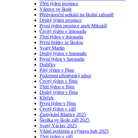
Třetí týden prosince
Vánoce ve škole
Předvánoční setkání na školní zahradě
Druhý týden prosince
První týden prosince aneb Mikuláš
Čtvrtý týden v listopadu
Třetí týden v listopadu
První hrátky se školou
Svatý Martin
Druhý týden v listopadu
První týden v listopadu
Dušičky
Pátý týden v říjnu
Podzimní příměstský tábor
Čtvrtý týden v říjnu
Třetí týden v říjnu
Druhý týden v říjnu
Křeček
První týden v říjnu
Čtvrtý týden v září
Zamykání Blanice 2025
Školka ve škole září 2025
Svatý Václav 2025
Vítání podzimu a výstava hub 2025
Třetí týden v září