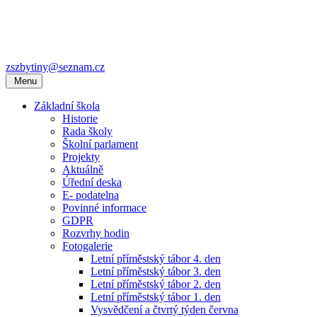
zszbytiny@seznam.cz
Menu
Základní škola
Historie
Rada školy
Školní parlament
Projekty
Aktuálně
Úřední deska
E- podatelna
Povinné informace
GDPR
Rozvrhy hodin
Fotogalerie
Letní příměstský tábor 4. den
Letní příměstský tábor 3. den
Letní příměstský tábor 2. den
Letní příměstský tábor 1. den
Vysvědčení a čtvrtý týden června