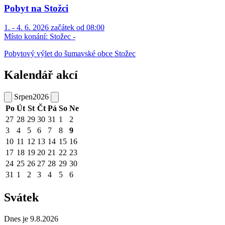
Pobyt na Stožci
1. - 4. 6. 2026 začátek od 08:00
Místo konání:
Stožec -
Pobytový výlet do šumavské obce Stožec
Kalendář akcí
Srpen
2026
Po
Út
St
Čt
Pá
So
Ne
27
28
29
30
31
1
2
3
4
5
6
7
8
9
10
11
12
13
14
15
16
17
18
19
20
21
22
23
24
25
26
27
28
29
30
31
1
2
3
4
5
6
Svátek
Dnes je 9.8.2026