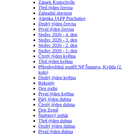
Zámek Kratochvíle
Třetí týden června
Zahradní slavnost
Atletika JAPP Prachatice
Druhý týden června
První týden června
Stožec 2026 - 4. den
Stožec 2026 - 3. den
Stožec 2026 - 2. den
Stožec 2026 - 1. den
Čtvrtý týden května
Třetí týden května
Přírodovědná soutěž NP Šumava, Kvilda (2.
kolo)
Druhý týden května
Rekordy
Den rodin
První týden května
Pátý týden dubna
Čtvrtý týden dubna
Den Země
Štafetový pohár
Třetí týden dubna
Druhý týden dubna
První týden dubna