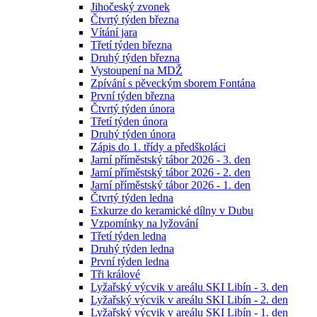
Jihočeský zvonek
Čtvrtý týden března
Vítání jara
Třetí týden března
Druhý týden března
Vystoupení na MDŽ
Zpívání s pěveckým sborem Fontána
První týden března
Čtvrtý týden února
Třetí týden února
Druhý týden února
Zápis do 1. třídy a předškoláci
Jarní příměstský tábor 2026 - 3. den
Jarní příměstský tábor 2026 - 2. den
Jarní příměstský tábor 2026 - 1. den
Čtvrtý týden ledna
Exkurze do keramické dílny v Dubu
Vzpomínky na lyžování
Třetí týden ledna
Druhý týden ledna
První týden ledna
Tři králové
Lyžařský výcvik v areálu SKI Libín - 3. den
Lyžařský výcvik v areálu SKI Libín - 2. den
Lyžařský výcvik v areálu SKI Libín - 1. den