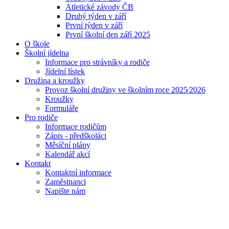
Atletické závody ČB
Druhý týden v září
První týden v září
První školní den září 2025
O škole
Školní jídelna
Informace pro strávníky a rodiče
Jídelní lístek
Družina a kroužky
Provoz školní družiny ve školním roce 2025⁄2026
Kroužky
Formuláře
Pro rodiče
Informace rodičům
Zápis - předškoláci
Měsíční plány
Kalendář akcí
Kontakt
Kontaktní informace
Zaměstnanci
Napište nám