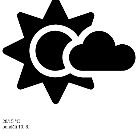
28/15 °C
pondělí
10. 8.