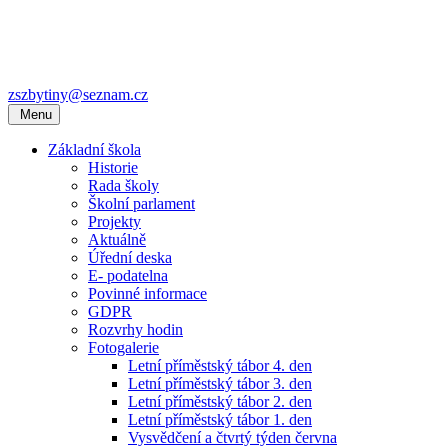
zszbytiny@seznam.cz
Menu
Základní škola
Historie
Rada školy
Školní parlament
Projekty
Aktuálně
Úřední deska
E- podatelna
Povinné informace
GDPR
Rozvrhy hodin
Fotogalerie
Letní příměstský tábor 4. den
Letní příměstský tábor 3. den
Letní příměstský tábor 2. den
Letní příměstský tábor 1. den
Vysvědčení a čtvrtý týden června