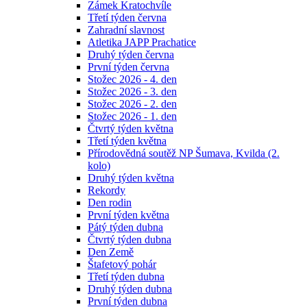
Zámek Kratochvíle
Třetí týden června
Zahradní slavnost
Atletika JAPP Prachatice
Druhý týden června
První týden června
Stožec 2026 - 4. den
Stožec 2026 - 3. den
Stožec 2026 - 2. den
Stožec 2026 - 1. den
Čtvrtý týden května
Třetí týden května
Přírodovědná soutěž NP Šumava, Kvilda (2.
kolo)
Druhý týden května
Rekordy
Den rodin
První týden května
Pátý týden dubna
Čtvrtý týden dubna
Den Země
Štafetový pohár
Třetí týden dubna
Druhý týden dubna
První týden dubna