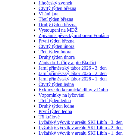
Jihočeský zvonek
Čtvrtý týden března
Vítání jara
Třetí týden března
Druhý týden března
Vystoupení na MDŽ
Zpívání s pěveckým sborem Fontána
První týden března
Čtvrtý týden února
Třetí týden února
Druhý týden února
Zápis do 1. třídy a předškoláci
Jarní příměstský tábor 2026 - 3. den
Jarní příměstský tábor 2026 - 2. den
Jarní příměstský tábor 2026 - 1. den
Čtvrtý týden ledna
Exkurze do keramické dílny v Dubu
Vzpomínky na lyžování
Třetí týden ledna
Druhý týden ledna
První týden ledna
Tři králové
Lyžařský výcvik v areálu SKI Libín - 3. den
Lyžařský výcvik v areálu SKI Libín - 2. den
Lyžařský výcvik v areálu SKI Libín - 1. den