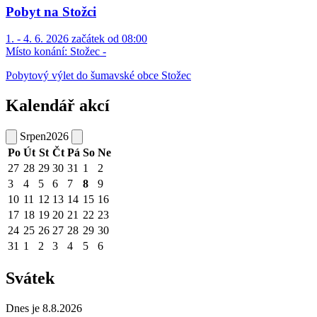
Pobyt na Stožci
1. - 4. 6. 2026 začátek od 08:00
Místo konání:
Stožec -
Pobytový výlet do šumavské obce Stožec
Kalendář akcí
Srpen
2026
Po
Út
St
Čt
Pá
So
Ne
27
28
29
30
31
1
2
3
4
5
6
7
8
9
10
11
12
13
14
15
16
17
18
19
20
21
22
23
24
25
26
27
28
29
30
31
1
2
3
4
5
6
Svátek
Dnes je 8.8.2026