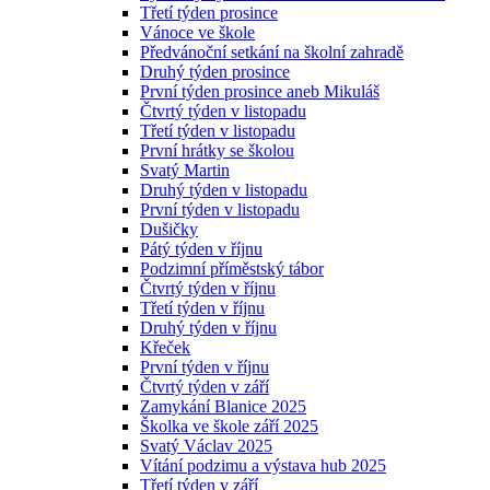
Třetí týden prosince
Vánoce ve škole
Předvánoční setkání na školní zahradě
Druhý týden prosince
První týden prosince aneb Mikuláš
Čtvrtý týden v listopadu
Třetí týden v listopadu
První hrátky se školou
Svatý Martin
Druhý týden v listopadu
První týden v listopadu
Dušičky
Pátý týden v říjnu
Podzimní příměstský tábor
Čtvrtý týden v říjnu
Třetí týden v říjnu
Druhý týden v říjnu
Křeček
První týden v říjnu
Čtvrtý týden v září
Zamykání Blanice 2025
Školka ve škole září 2025
Svatý Václav 2025
Vítání podzimu a výstava hub 2025
Třetí týden v září