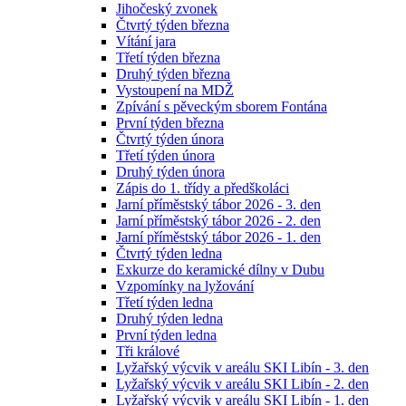
Jihočeský zvonek
Čtvrtý týden března
Vítání jara
Třetí týden března
Druhý týden března
Vystoupení na MDŽ
Zpívání s pěveckým sborem Fontána
První týden března
Čtvrtý týden února
Třetí týden února
Druhý týden února
Zápis do 1. třídy a předškoláci
Jarní příměstský tábor 2026 - 3. den
Jarní příměstský tábor 2026 - 2. den
Jarní příměstský tábor 2026 - 1. den
Čtvrtý týden ledna
Exkurze do keramické dílny v Dubu
Vzpomínky na lyžování
Třetí týden ledna
Druhý týden ledna
První týden ledna
Tři králové
Lyžařský výcvik v areálu SKI Libín - 3. den
Lyžařský výcvik v areálu SKI Libín - 2. den
Lyžařský výcvik v areálu SKI Libín - 1. den