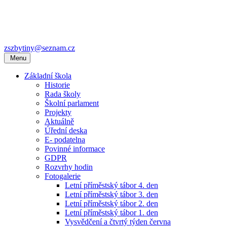
zszbytiny@seznam.cz
Menu
Základní škola
Historie
Rada školy
Školní parlament
Projekty
Aktuálně
Úřední deska
E- podatelna
Povinné informace
GDPR
Rozvrhy hodin
Fotogalerie
Letní příměstský tábor 4. den
Letní příměstský tábor 3. den
Letní příměstský tábor 2. den
Letní příměstský tábor 1. den
Vysvědčení a čtvrtý týden června