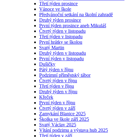
Třetí týden prosince
Vánoce ve škole
Předvánoční setkání na školní zahradě
Druhý týden prosince
První týden prosince aneb Mikuláš
Čtvrtý týden v listopadu
Třetí týden v listopadu
První hrátky se školou
Svatý Martin
Druhý týden v listopadu
První týden v listopadu
Dušičky
Pátý týden v říjnu
Podzimní příměstský tábor
Čtvrtý týden v říjnu
Třetí týden v říjnu
Druhý týden v říjnu
Křeček
První týden v říjnu
Čtvrtý týden v září
Zamykání Blanice 2025
Školka ve škole září 2025
Svatý Václav 2025
Vítání podzimu a výstava hub 2025
Třetí týden v září