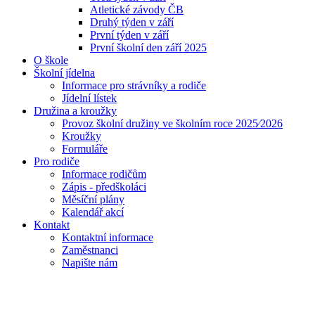
Atletické závody ČB
Druhý týden v září
První týden v září
První školní den září 2025
O škole
Školní jídelna
Informace pro strávníky a rodiče
Jídelní lístek
Družina a kroužky
Provoz školní družiny ve školním roce 2025⁄2026
Kroužky
Formuláře
Pro rodiče
Informace rodičům
Zápis - předškoláci
Měsíční plány
Kalendář akcí
Kontakt
Kontaktní informace
Zaměstnanci
Napište nám