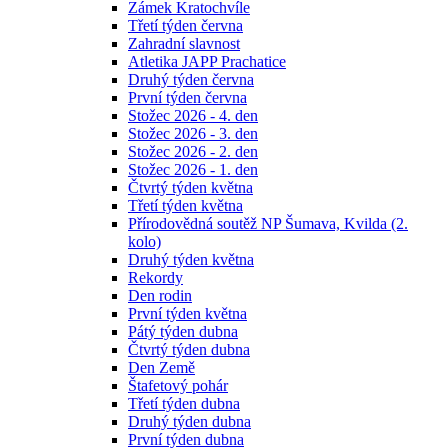
Zámek Kratochvíle
Třetí týden června
Zahradní slavnost
Atletika JAPP Prachatice
Druhý týden června
První týden června
Stožec 2026 - 4. den
Stožec 2026 - 3. den
Stožec 2026 - 2. den
Stožec 2026 - 1. den
Čtvrtý týden května
Třetí týden května
Přírodovědná soutěž NP Šumava, Kvilda (2.
kolo)
Druhý týden května
Rekordy
Den rodin
První týden května
Pátý týden dubna
Čtvrtý týden dubna
Den Země
Štafetový pohár
Třetí týden dubna
Druhý týden dubna
První týden dubna