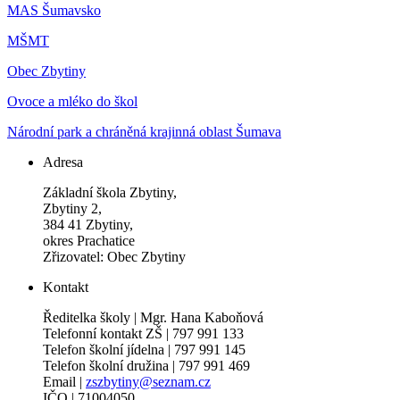
MAS Šumavsko
MŠMT
Obec Zbytiny
Ovoce a mléko do škol
Národní park a chráněná krajinná oblast Šumava
Adresa
Základní škola Zbytiny,
Zbytiny 2,
384 41 Zbytiny,
okres Prachatice
Zřizovatel: Obec Zbytiny
Kontakt
Ředitelka školy | Mgr. Hana Kaboňová
Telefonní kontakt ZŠ | 797 991 133
Telefon školní jídelna | 797 991 145
Telefon školní družina | 797 991 469
Email |
zszbytiny@seznam.cz
IČO | 71004050