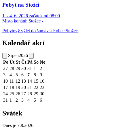
Pobyt na Stožci
1. - 4. 6. 2026 začátek od 08:00
Místo konání:
Stožec -
Pobytový výlet do šumavské obce Stožec
Kalendář akcí
Srpen
2026
Po
Út
St
Čt
Pá
So
Ne
27
28
29
30
31
1
2
3
4
5
6
7
8
9
10
11
12
13
14
15
16
17
18
19
20
21
22
23
24
25
26
27
28
29
30
31
1
2
3
4
5
6
Svátek
Dnes je 7.8.2026