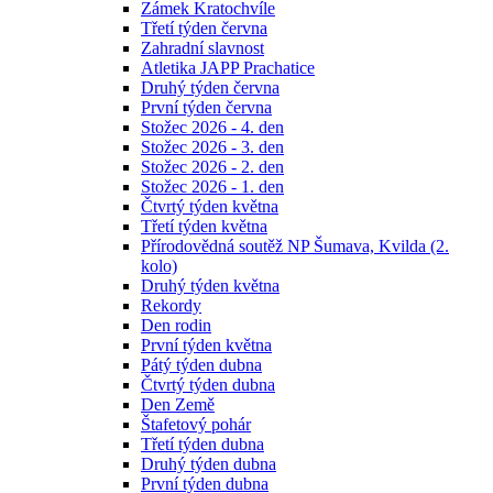
Zámek Kratochvíle
Třetí týden června
Zahradní slavnost
Atletika JAPP Prachatice
Druhý týden června
První týden června
Stožec 2026 - 4. den
Stožec 2026 - 3. den
Stožec 2026 - 2. den
Stožec 2026 - 1. den
Čtvrtý týden května
Třetí týden května
Přírodovědná soutěž NP Šumava, Kvilda (2.
kolo)
Druhý týden května
Rekordy
Den rodin
První týden května
Pátý týden dubna
Čtvrtý týden dubna
Den Země
Štafetový pohár
Třetí týden dubna
Druhý týden dubna
První týden dubna