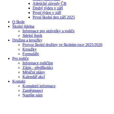
Atletické závody ČB
Druhý týden v září
První týden v září
První školní den září 2025
O škole
Školní jídelna
Informace pro strávníky a rodiče
Jídelní lístek
Družina a kroužky
Provoz školní družiny ve školním roce 2025⁄2026
Kroužky
Formuláře
Pro rodiče
Informace rodičům
Zápis - předškoláci
Měsíční plány
Kalendář akcí
Kontakt
Kontaktní informace
Zaměstnanci
Napište nám