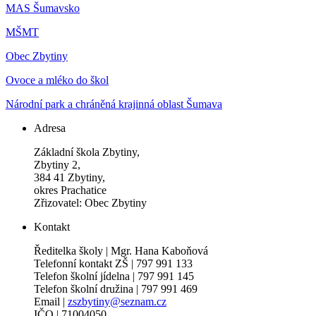
MAS Šumavsko
MŠMT
Obec Zbytiny
Ovoce a mléko do škol
Národní park a chráněná krajinná oblast Šumava
Adresa
Základní škola Zbytiny,
Zbytiny 2,
384 41 Zbytiny,
okres Prachatice
Zřizovatel: Obec Zbytiny
Kontakt
Ředitelka školy | Mgr. Hana Kaboňová
Telefonní kontakt ZŠ | 797 991 133
Telefon školní jídelna | 797 991 145
Telefon školní družina | 797 991 469
Email |
zszbytiny@seznam.cz
IČO | 71004050