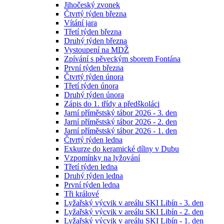
Jihočeský zvonek
Čtvrtý týden března
Vítání jara
Třetí týden března
Druhý týden března
Vystoupení na MDŽ
Zpívání s pěveckým sborem Fontána
První týden března
Čtvrtý týden února
Třetí týden února
Druhý týden února
Zápis do 1. třídy a předškoláci
Jarní příměstský tábor 2026 - 3. den
Jarní příměstský tábor 2026 - 2. den
Jarní příměstský tábor 2026 - 1. den
Čtvrtý týden ledna
Exkurze do keramické dílny v Dubu
Vzpomínky na lyžování
Třetí týden ledna
Druhý týden ledna
První týden ledna
Tři králové
Lyžařský výcvik v areálu SKI Libín - 3. den
Lyžařský výcvik v areálu SKI Libín - 2. den
Lyžařský výcvik v areálu SKI Libín - 1. den