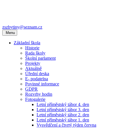
zszbytiny@seznam.cz
Menu
Základní škola
Historie
Rada školy
Školní parlament
Projekty
Aktuálně
Úřední deska
E- podatelna
Povinné informace
GDPR
Rozvrhy hodin
Fotogalerie
Letní příměstský tábor 4. den
Letní příměstský tábor 3. den
Letní příměstský tábor 2. den
Letní příměstský tábor 1. den
Vysvědčení a čtvrtý týden června