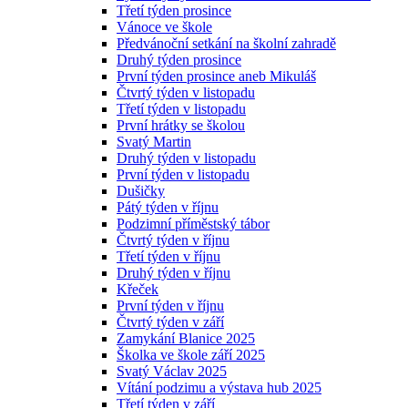
Třetí týden prosince
Vánoce ve škole
Předvánoční setkání na školní zahradě
Druhý týden prosince
První týden prosince aneb Mikuláš
Čtvrtý týden v listopadu
Třetí týden v listopadu
První hrátky se školou
Svatý Martin
Druhý týden v listopadu
První týden v listopadu
Dušičky
Pátý týden v říjnu
Podzimní příměstský tábor
Čtvrtý týden v říjnu
Třetí týden v říjnu
Druhý týden v říjnu
Křeček
První týden v říjnu
Čtvrtý týden v září
Zamykání Blanice 2025
Školka ve škole září 2025
Svatý Václav 2025
Vítání podzimu a výstava hub 2025
Třetí týden v září