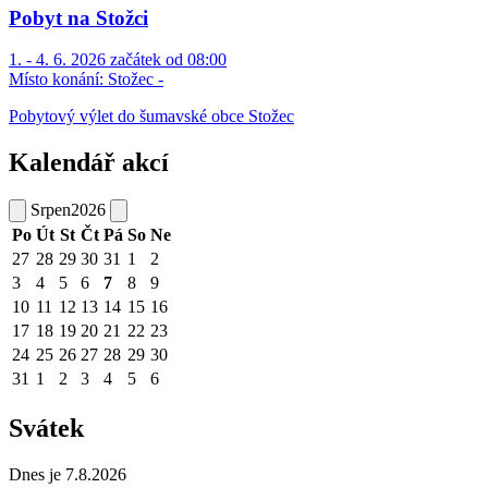
Pobyt na Stožci
1. - 4. 6. 2026 začátek od 08:00
Místo konání:
Stožec -
Pobytový výlet do šumavské obce Stožec
Kalendář akcí
Srpen
2026
Po
Út
St
Čt
Pá
So
Ne
27
28
29
30
31
1
2
3
4
5
6
7
8
9
10
11
12
13
14
15
16
17
18
19
20
21
22
23
24
25
26
27
28
29
30
31
1
2
3
4
5
6
Svátek
Dnes je 7.8.2026