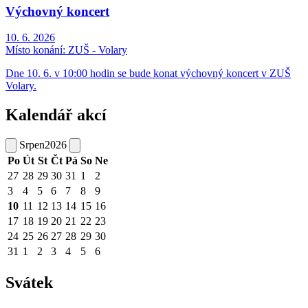
Výchovný koncert
10. 6. 2026
Místo konání:
ZUŠ - Volary
Dne 10. 6. v 10:00 hodin se bude konat výchovný koncert v ZUŠ
Volary.
Kalendář akcí
Srpen
2026
Po
Út
St
Čt
Pá
So
Ne
27
28
29
30
31
1
2
3
4
5
6
7
8
9
10
11
12
13
14
15
16
17
18
19
20
21
22
23
24
25
26
27
28
29
30
31
1
2
3
4
5
6
Svátek