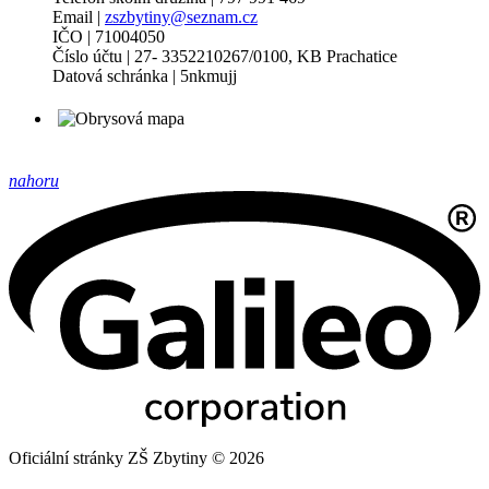
Email |
zszbytiny@seznam.cz
IČO | 71004050
Číslo účtu | 27- 3352210267/0100, KB Prachatice
Datová schránka | 5nkmujj
nahoru
Oficiální stránky ZŠ Zbytiny © 2026