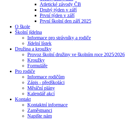
Atletické závody ČB
Druhý týden v září
První týden v září
První školní den září 2025
O škole
Školní jídelna
Informace pro strávníky a rodiče
Jídelní lístek
Družina a kroužky
Provoz školní družiny ve školním roce 2025⁄2026
Kroužky
Formuláře
Pro rodiče
Informace rodičům
Zápis - předškoláci
Měsíční plány
Kalendář akcí
Kontakt
Kontaktní informace
Zaměstnanci
Napište nám