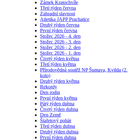
Zámek Kratochvíle
Třetí týden června
Zahradní slavnost
Atletika JAPP Prachatice
Druhý týden června
První týden června
Stožec 2026 - 4. den
Stožec 2026 - 3. den
Stožec 2026 - 2. den
Stožec 2026 - 1. den
Čtvrtý týden května
Třetí týden května
Přírodovědná soutěž NP Šumava, Kvilda (2.
kolo)
Druhý týden května
Rekordy
Den rodin
První týden května
Pátý týden dubna
Čtvrtý týden dubna
Den Země
Štafetový pohár
Třetí týden dubna
Druhý týden dubna
První týden dubna