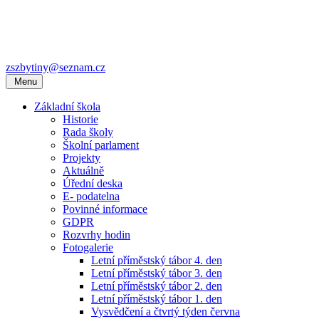
zszbytiny@seznam.cz
Menu
Základní škola
Historie
Rada školy
Školní parlament
Projekty
Aktuálně
Úřední deska
E- podatelna
Povinné informace
GDPR
Rozvrhy hodin
Fotogalerie
Letní příměstský tábor 4. den
Letní příměstský tábor 3. den
Letní příměstský tábor 2. den
Letní příměstský tábor 1. den
Vysvědčení a čtvrtý týden června