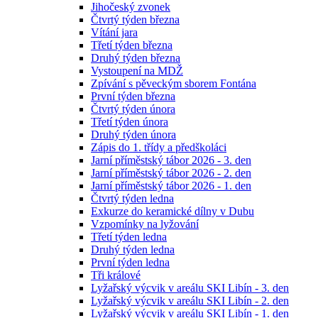
Jihočeský zvonek
Čtvrtý týden března
Vítání jara
Třetí týden března
Druhý týden března
Vystoupení na MDŽ
Zpívání s pěveckým sborem Fontána
První týden března
Čtvrtý týden února
Třetí týden února
Druhý týden února
Zápis do 1. třídy a předškoláci
Jarní příměstský tábor 2026 - 3. den
Jarní příměstský tábor 2026 - 2. den
Jarní příměstský tábor 2026 - 1. den
Čtvrtý týden ledna
Exkurze do keramické dílny v Dubu
Vzpomínky na lyžování
Třetí týden ledna
Druhý týden ledna
První týden ledna
Tři králové
Lyžařský výcvik v areálu SKI Libín - 3. den
Lyžařský výcvik v areálu SKI Libín - 2. den
Lyžařský výcvik v areálu SKI Libín - 1. den