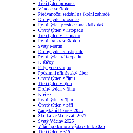
Třetí týden prosince
Vánoce ve škole
Předvánoční setkání na školní zahradě
Druhý týden prosince
První týden prosince aneb Mikuláš
Čtvrtý týden v listopadu
Třetí týden v listopadu
První hrátky se školou
Svatý Martin
Druhý týden v listopadu
První týden v listopadu
Dušičky
Pátý týden v říjnu
Podzimní příměstský tábor
Čtvrtý týden v říjnu
Třetí týden v říjnu
Druhý týden v říjnu
Křeček
První týden v říjnu
Čtvrtý týden v září
Zamykání Blanice 2025
Školka ve škole září 2025
Svatý Václav 2025
Vítání podzimu a výstava hub 2025
Třetí týden v září