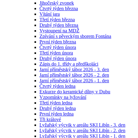
Jihočeský zvonek
Čtvrtý týden března
Vítání jara
Třetí týden března
Druhý týden března
Vystoupení na MDŽ
Zpívání s pěveckým sborem Fontána
První týden března
Čtvrtý týden února
Třetí týden února
Druhý týden února
Zápis do 1. třídy a předškoláci
Jarní příměstský tábor 2026 - 3. den
Jarní příměstský tábor 2026 - 2. den
Jarní příměstský tábor 2026 - 1. den
Čtvrtý týden ledna
Exkurze do keramické dílny v Dubu
Vzpomínky na lyžování
Třetí týden ledna
Druhý týden ledna
První týden ledna
Tři králové
Lyžařský výcvik v areálu SKI Libín - 3. den
Lyžařský výcvik v areálu SKI Libín - 2. den
Lyžařský výcvik v areálu SKI Libín - 1. den