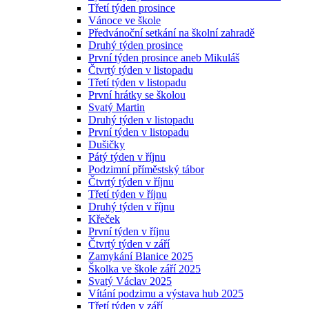
Třetí týden prosince
Vánoce ve škole
Předvánoční setkání na školní zahradě
Druhý týden prosince
První týden prosince aneb Mikuláš
Čtvrtý týden v listopadu
Třetí týden v listopadu
První hrátky se školou
Svatý Martin
Druhý týden v listopadu
První týden v listopadu
Dušičky
Pátý týden v říjnu
Podzimní příměstský tábor
Čtvrtý týden v říjnu
Třetí týden v říjnu
Druhý týden v říjnu
Křeček
První týden v říjnu
Čtvrtý týden v září
Zamykání Blanice 2025
Školka ve škole září 2025
Svatý Václav 2025
Vítání podzimu a výstava hub 2025
Třetí týden v září