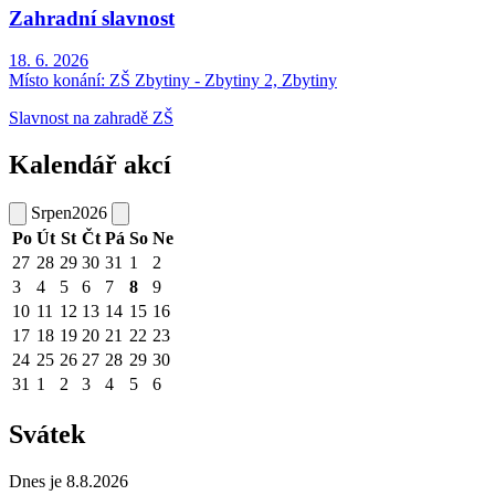
Zahradní slavnost
18. 6. 2026
Místo konání:
ZŠ Zbytiny - Zbytiny 2, Zbytiny
Slavnost na zahradě ZŠ
Kalendář akcí
Srpen
2026
Po
Út
St
Čt
Pá
So
Ne
27
28
29
30
31
1
2
3
4
5
6
7
8
9
10
11
12
13
14
15
16
17
18
19
20
21
22
23
24
25
26
27
28
29
30
31
1
2
3
4
5
6
Svátek
Dnes je 8.8.2026