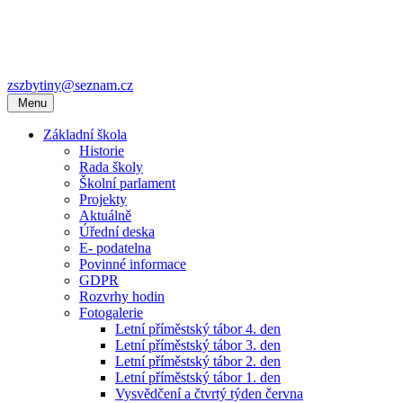
zszbytiny@seznam.cz
Menu
Základní škola
Historie
Rada školy
Školní parlament
Projekty
Aktuálně
Úřední deska
E- podatelna
Povinné informace
GDPR
Rozvrhy hodin
Fotogalerie
Letní příměstský tábor 4. den
Letní příměstský tábor 3. den
Letní příměstský tábor 2. den
Letní příměstský tábor 1. den
Vysvědčení a čtvrtý týden června