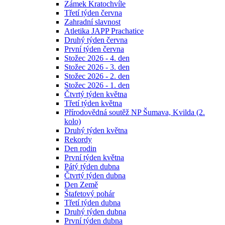
Zámek Kratochvíle
Třetí týden června
Zahradní slavnost
Atletika JAPP Prachatice
Druhý týden června
První týden června
Stožec 2026 - 4. den
Stožec 2026 - 3. den
Stožec 2026 - 2. den
Stožec 2026 - 1. den
Čtvrtý týden května
Třetí týden května
Přírodovědná soutěž NP Šumava, Kvilda (2.
kolo)
Druhý týden května
Rekordy
Den rodin
První týden května
Pátý týden dubna
Čtvrtý týden dubna
Den Země
Štafetový pohár
Třetí týden dubna
Druhý týden dubna
První týden dubna