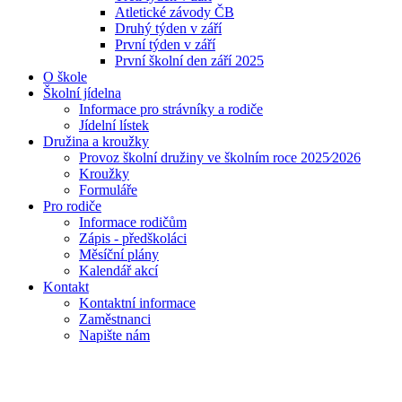
Atletické závody ČB
Druhý týden v září
První týden v září
První školní den září 2025
O škole
Školní jídelna
Informace pro strávníky a rodiče
Jídelní lístek
Družina a kroužky
Provoz školní družiny ve školním roce 2025⁄2026
Kroužky
Formuláře
Pro rodiče
Informace rodičům
Zápis - předškoláci
Měsíční plány
Kalendář akcí
Kontakt
Kontaktní informace
Zaměstnanci
Napište nám