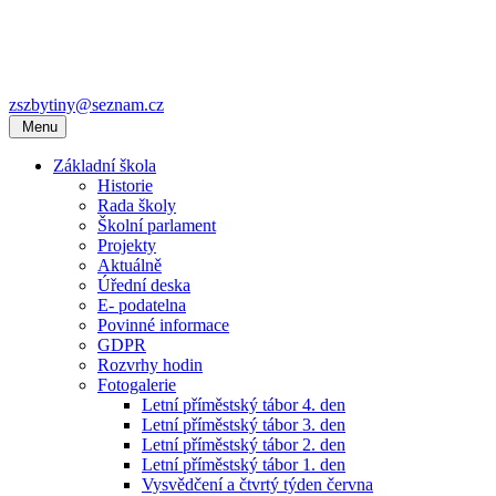
zszbytiny@seznam.cz
Menu
Základní škola
Historie
Rada školy
Školní parlament
Projekty
Aktuálně
Úřední deska
E- podatelna
Povinné informace
GDPR
Rozvrhy hodin
Fotogalerie
Letní příměstský tábor 4. den
Letní příměstský tábor 3. den
Letní příměstský tábor 2. den
Letní příměstský tábor 1. den
Vysvědčení a čtvrtý týden června