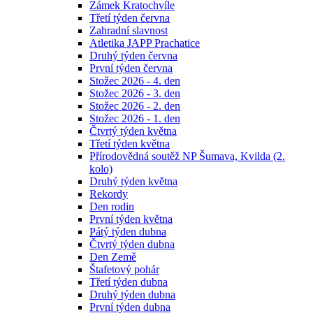
Zámek Kratochvíle
Třetí týden června
Zahradní slavnost
Atletika JAPP Prachatice
Druhý týden června
První týden června
Stožec 2026 - 4. den
Stožec 2026 - 3. den
Stožec 2026 - 2. den
Stožec 2026 - 1. den
Čtvrtý týden května
Třetí týden května
Přírodovědná soutěž NP Šumava, Kvilda (2.
kolo)
Druhý týden května
Rekordy
Den rodin
První týden května
Pátý týden dubna
Čtvrtý týden dubna
Den Země
Štafetový pohár
Třetí týden dubna
Druhý týden dubna
První týden dubna