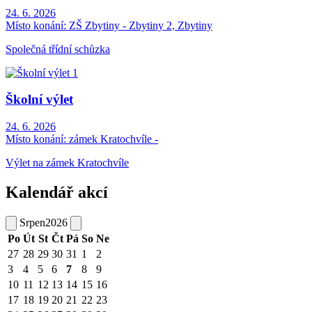
24. 6. 2026
Místo konání:
ZŠ Zbytiny - Zbytiny 2, Zbytiny
Společná třídní schůzka
Školní výlet
24. 6. 2026
Místo konání:
zámek Kratochvíle -
Výlet na zámek Kratochvíle
Kalendář akcí
Srpen
2026
Po
Út
St
Čt
Pá
So
Ne
27
28
29
30
31
1
2
3
4
5
6
7
8
9
10
11
12
13
14
15
16
17
18
19
20
21
22
23