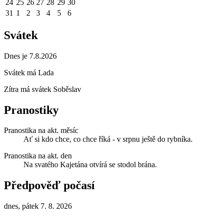
24
25
26
27
28
29
30
31
1
2
3
4
5
6
Svátek
Dnes je 7.8.2026
Svátek má
Lada
Zítra má svátek
Soběslav
Pranostiky
Pranostika na akt. měsíc
Ať si kdo chce, co chce říká - v srpnu ještě do rybníka.
Pranostika na akt. den
Na svatého Kajetána otvírá se stodol brána.
Předpověď počasí
dnes, pátek 7. 8. 2026