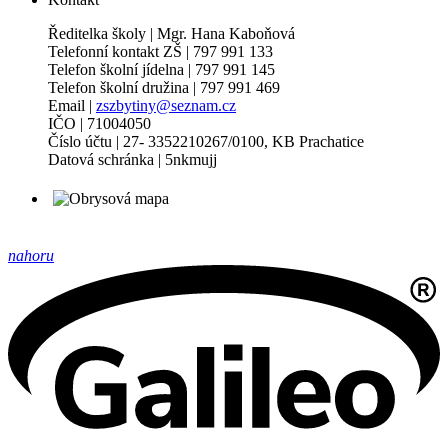
Ředitelka školy | Mgr. Hana Kaboňová
Telefonní kontakt ZŠ | 797 991 133
Telefon školní jídelna | 797 991 145
Telefon školní družina | 797 991 469
Email |
zszbytiny@seznam.cz
IČO | 71004050
Číslo účtu | 27- 3352210267/0100, KB Prachatice
Datová schránka | 5nkmujj
nahoru