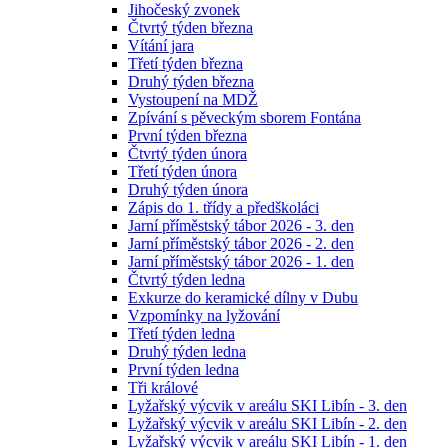
Jihočeský zvonek
Čtvrtý týden března
Vítání jara
Třetí týden března
Druhý týden března
Vystoupení na MDŽ
Zpívání s pěveckým sborem Fontána
První týden března
Čtvrtý týden února
Třetí týden února
Druhý týden února
Zápis do 1. třídy a předškoláci
Jarní příměstský tábor 2026 - 3. den
Jarní příměstský tábor 2026 - 2. den
Jarní příměstský tábor 2026 - 1. den
Čtvrtý týden ledna
Exkurze do keramické dílny v Dubu
Vzpomínky na lyžování
Třetí týden ledna
Druhý týden ledna
První týden ledna
Tři králové
Lyžařský výcvik v areálu SKI Libín - 3. den
Lyžařský výcvik v areálu SKI Libín - 2. den
Lyžařský výcvik v areálu SKI Libín - 1. den