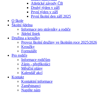
Atletické závody ČB
Druhý týden v září
První týden v září
První školní den září 2025
O škole
Školní jídelna
Informace pro strávníky a rodiče
Jídelní lístek
Družina a kroužky
Provoz školní družiny ve školním roce 2025⁄2026
Kroužky
Formuláře
Pro rodiče
Informace rodičům
Zápis - předškoláci
Měsíční plány
Kalendář akcí
Kontakt
Kontaktní informace
Zaměstnanci
Napište nám