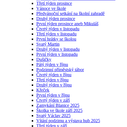
Třetí týden prosince
Vánoce ve škole
Předvánoční setkání na školní zahradě
Druhý týden prosince
První týden prosince aneb Mikuláš
Čtvrtý týden v listopadu
Třetí týden v listopadu
První hrátky se školou
Svatý Martin
Druhý týden v listopadu
První týden v listopadu
Dušičky
Pátý týden v říjnu
Podzimní příměstský tábor
Čtvrtý týden v říjnu
Třetí týden v říjnu
Druhý týden v říjnu
Křeček
První týden v říjnu
Čtvrtý týden v září
Zamykání Blanice 2025
Školka ve škole září 2025
Svatý Václav 2025
Vítání podzimu a výstava hub 2025
Třetí týden v září