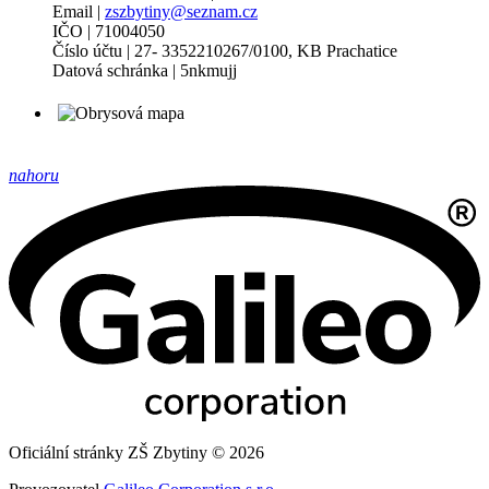
Email |
zszbytiny@seznam.cz
IČO | 71004050
Číslo účtu | 27- 3352210267/0100, KB Prachatice
Datová schránka | 5nkmujj
nahoru
Oficiální stránky ZŠ Zbytiny © 2026