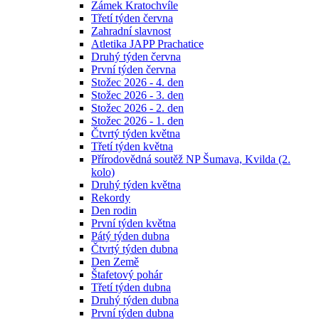
Zámek Kratochvíle
Třetí týden června
Zahradní slavnost
Atletika JAPP Prachatice
Druhý týden června
První týden června
Stožec 2026 - 4. den
Stožec 2026 - 3. den
Stožec 2026 - 2. den
Stožec 2026 - 1. den
Čtvrtý týden května
Třetí týden května
Přírodovědná soutěž NP Šumava, Kvilda (2.
kolo)
Druhý týden května
Rekordy
Den rodin
První týden května
Pátý týden dubna
Čtvrtý týden dubna
Den Země
Štafetový pohár
Třetí týden dubna
Druhý týden dubna
První týden dubna