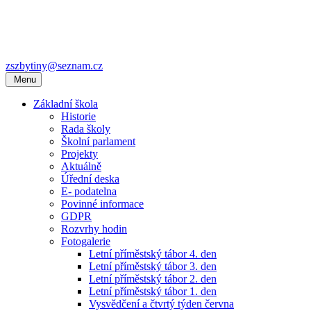
zszbytiny@seznam.cz
Menu
Základní škola
Historie
Rada školy
Školní parlament
Projekty
Aktuálně
Úřední deska
E- podatelna
Povinné informace
GDPR
Rozvrhy hodin
Fotogalerie
Letní příměstský tábor 4. den
Letní příměstský tábor 3. den
Letní příměstský tábor 2. den
Letní příměstský tábor 1. den
Vysvědčení a čtvrtý týden června