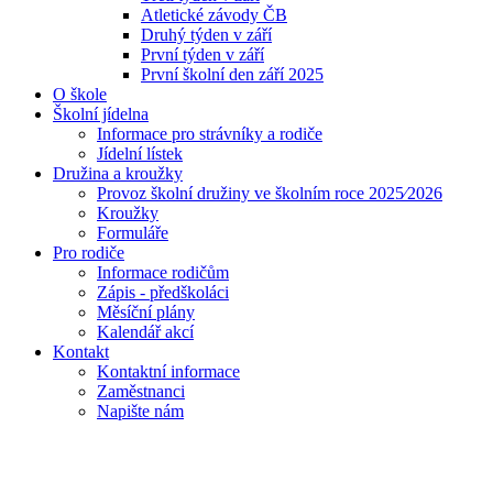
Atletické závody ČB
Druhý týden v září
První týden v září
První školní den září 2025
O škole
Školní jídelna
Informace pro strávníky a rodiče
Jídelní lístek
Družina a kroužky
Provoz školní družiny ve školním roce 2025⁄2026
Kroužky
Formuláře
Pro rodiče
Informace rodičům
Zápis - předškoláci
Měsíční plány
Kalendář akcí
Kontakt
Kontaktní informace
Zaměstnanci
Napište nám