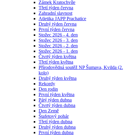
Zámek Kratochvíle
Třetí týden června
Zahradní slavnost
Atletika JAPP Prachatice
Druhý týden června
První týden června
Stožec 2026 - 4. den
Stožec 2026 - 3. den
Stožec 2026 - 2. den
Stožec 2026 - 1. den
Čtvrtý týden května
Třetí týden května
Přírodovědná soutěž NP Šumava, Kvilda (2.
kolo)
Druhý týden května
Rekordy
Den rodin
První týden května
Pátý týden dubna
Čtvrtý týden dubna
Den Země
Štafetový pohár
Třetí týden dubna
Druhý týden dubna
První týden dubna