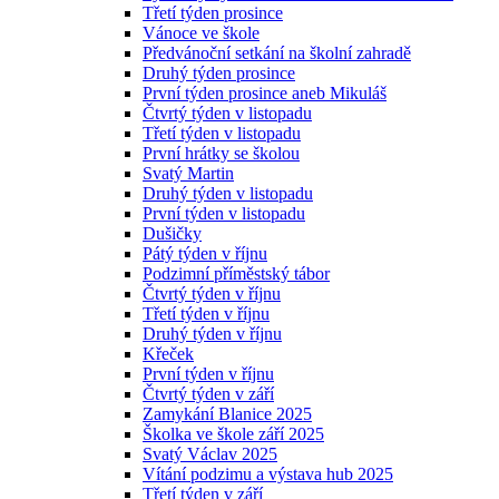
Třetí týden prosince
Vánoce ve škole
Předvánoční setkání na školní zahradě
Druhý týden prosince
První týden prosince aneb Mikuláš
Čtvrtý týden v listopadu
Třetí týden v listopadu
První hrátky se školou
Svatý Martin
Druhý týden v listopadu
První týden v listopadu
Dušičky
Pátý týden v říjnu
Podzimní příměstský tábor
Čtvrtý týden v říjnu
Třetí týden v říjnu
Druhý týden v říjnu
Křeček
První týden v říjnu
Čtvrtý týden v září
Zamykání Blanice 2025
Školka ve škole září 2025
Svatý Václav 2025
Vítání podzimu a výstava hub 2025
Třetí týden v září