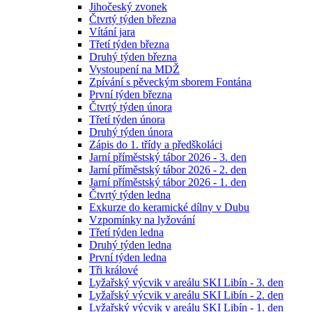
Jihočeský zvonek
Čtvrtý týden března
Vítání jara
Třetí týden března
Druhý týden března
Vystoupení na MDŽ
Zpívání s pěveckým sborem Fontána
První týden března
Čtvrtý týden února
Třetí týden února
Druhý týden února
Zápis do 1. třídy a předškoláci
Jarní příměstský tábor 2026 - 3. den
Jarní příměstský tábor 2026 - 2. den
Jarní příměstský tábor 2026 - 1. den
Čtvrtý týden ledna
Exkurze do keramické dílny v Dubu
Vzpomínky na lyžování
Třetí týden ledna
Druhý týden ledna
První týden ledna
Tři králové
Lyžařský výcvik v areálu SKI Libín - 3. den
Lyžařský výcvik v areálu SKI Libín - 2. den
Lyžařský výcvik v areálu SKI Libín - 1. den