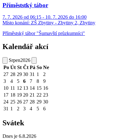
Příměststký tábor
7. 7. 2026 od 06:15 - 10. 7. 2026 do 16:00
Místo konání:
ZŠ Zbytiny - Zbytiny 2, Zbytiny
Příměstský tábor "Šumavští průzkumníci"
Kalendář akcí
Srpen
2026
Po
Út
St
Čt
Pá
So
Ne
27
28
29
30
31
1
2
3
4
5
6
7
8
9
10
11
12
13
14
15
16
17
18
19
20
21
22
23
24
25
26
27
28
29
30
31
1
2
3
4
5
6
Svátek
Dnes je 6.8.2026