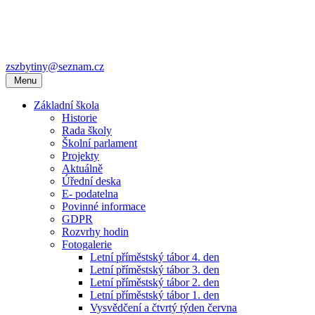
zszbytiny@seznam.cz
Menu
Základní škola
Historie
Rada školy
Školní parlament
Projekty
Aktuálně
Úřední deska
E- podatelna
Povinné informace
GDPR
Rozvrhy hodin
Fotogalerie
Letní příměstský tábor 4. den
Letní příměstský tábor 3. den
Letní příměstský tábor 2. den
Letní příměstský tábor 1. den
Vysvědčení a čtvrtý týden června