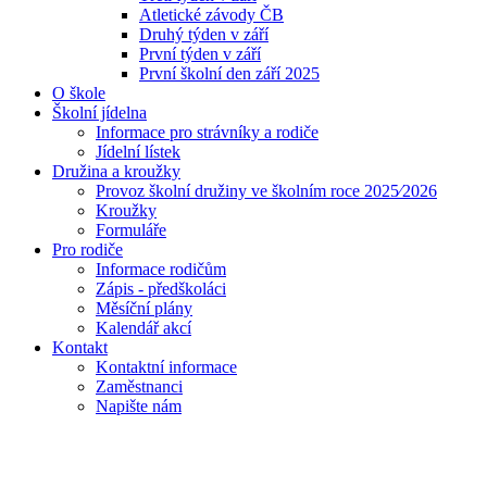
Atletické závody ČB
Druhý týden v září
První týden v září
První školní den září 2025
O škole
Školní jídelna
Informace pro strávníky a rodiče
Jídelní lístek
Družina a kroužky
Provoz školní družiny ve školním roce 2025⁄2026
Kroužky
Formuláře
Pro rodiče
Informace rodičům
Zápis - předškoláci
Měsíční plány
Kalendář akcí
Kontakt
Kontaktní informace
Zaměstnanci
Napište nám