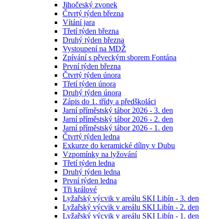
Jihočeský zvonek
Čtvrtý týden března
Vítání jara
Třetí týden března
Druhý týden března
Vystoupení na MDŽ
Zpívání s pěveckým sborem Fontána
První týden března
Čtvrtý týden února
Třetí týden února
Druhý týden února
Zápis do 1. třídy a předškoláci
Jarní příměstský tábor 2026 - 3. den
Jarní příměstský tábor 2026 - 2. den
Jarní příměstský tábor 2026 - 1. den
Čtvrtý týden ledna
Exkurze do keramické dílny v Dubu
Vzpomínky na lyžování
Třetí týden ledna
Druhý týden ledna
První týden ledna
Tři králové
Lyžařský výcvik v areálu SKI Libín - 3. den
Lyžařský výcvik v areálu SKI Libín - 2. den
Lyžařský výcvik v areálu SKI Libín - 1. den