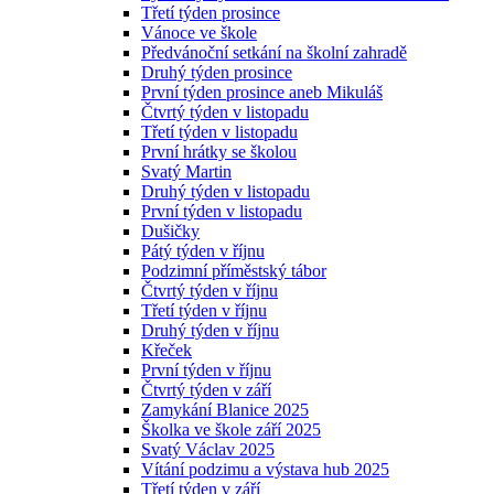
Třetí týden prosince
Vánoce ve škole
Předvánoční setkání na školní zahradě
Druhý týden prosince
První týden prosince aneb Mikuláš
Čtvrtý týden v listopadu
Třetí týden v listopadu
První hrátky se školou
Svatý Martin
Druhý týden v listopadu
První týden v listopadu
Dušičky
Pátý týden v říjnu
Podzimní příměstský tábor
Čtvrtý týden v říjnu
Třetí týden v říjnu
Druhý týden v říjnu
Křeček
První týden v říjnu
Čtvrtý týden v září
Zamykání Blanice 2025
Školka ve škole září 2025
Svatý Václav 2025
Vítání podzimu a výstava hub 2025
Třetí týden v září