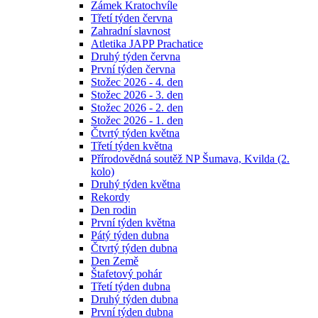
Zámek Kratochvíle
Třetí týden června
Zahradní slavnost
Atletika JAPP Prachatice
Druhý týden června
První týden června
Stožec 2026 - 4. den
Stožec 2026 - 3. den
Stožec 2026 - 2. den
Stožec 2026 - 1. den
Čtvrtý týden května
Třetí týden května
Přírodovědná soutěž NP Šumava, Kvilda (2.
kolo)
Druhý týden května
Rekordy
Den rodin
První týden května
Pátý týden dubna
Čtvrtý týden dubna
Den Země
Štafetový pohár
Třetí týden dubna
Druhý týden dubna
První týden dubna