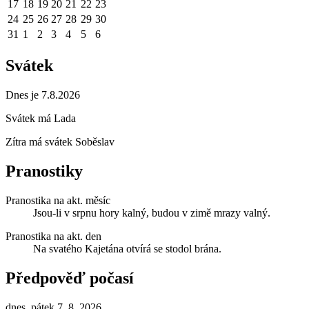
17
18
19
20
21
22
23
24
25
26
27
28
29
30
31
1
2
3
4
5
6
Svátek
Dnes je 7.8.2026
Svátek má
Lada
Zítra má svátek
Soběslav
Pranostiky
Pranostika na akt. měsíc
Jsou-li v srpnu hory kalný, budou v zimě mrazy valný.
Pranostika na akt. den
Na svatého Kajetána otvírá se stodol brána.
Předpověď počasí
dnes, pátek 7. 8. 2026