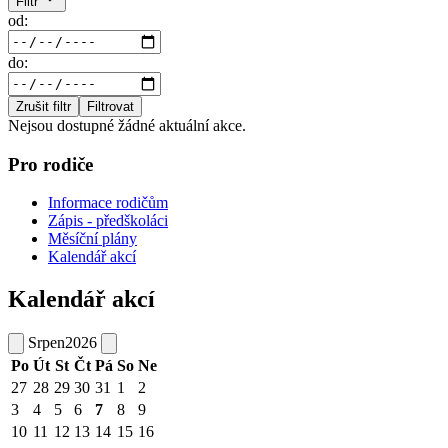
Filtr
od:
do:
Zrušit filtr
Filtrovat
Nejsou dostupné žádné aktuální akce.
Pro rodiče
Informace rodičům
Zápis - předškoláci
Měsíční plány
Kalendář akcí
Kalendář akcí
Srpen
2026
Po
Út
St
Čt
Pá
So
Ne
27
28
29
30
31
1
2
3
4
5
6
7
8
9
10
11
12
13
14
15
16