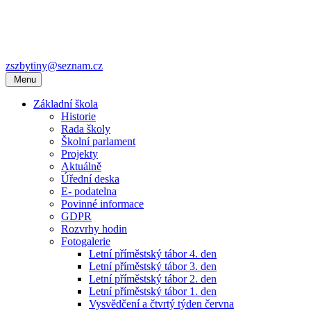
zszbytiny@seznam.cz
Menu
Základní škola
Historie
Rada školy
Školní parlament
Projekty
Aktuálně
Úřední deska
E- podatelna
Povinné informace
GDPR
Rozvrhy hodin
Fotogalerie
Letní příměstský tábor 4. den
Letní příměstský tábor 3. den
Letní příměstský tábor 2. den
Letní příměstský tábor 1. den
Vysvědčení a čtvrtý týden června