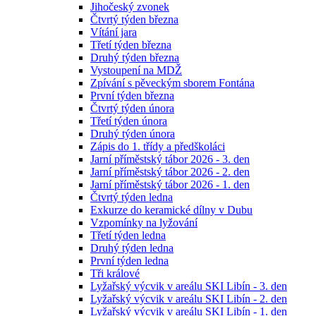
Jihočeský zvonek
Čtvrtý týden března
Vítání jara
Třetí týden března
Druhý týden března
Vystoupení na MDŽ
Zpívání s pěveckým sborem Fontána
První týden března
Čtvrtý týden února
Třetí týden února
Druhý týden února
Zápis do 1. třídy a předškoláci
Jarní příměstský tábor 2026 - 3. den
Jarní příměstský tábor 2026 - 2. den
Jarní příměstský tábor 2026 - 1. den
Čtvrtý týden ledna
Exkurze do keramické dílny v Dubu
Vzpomínky na lyžování
Třetí týden ledna
Druhý týden ledna
První týden ledna
Tři králové
Lyžařský výcvik v areálu SKI Libín - 3. den
Lyžařský výcvik v areálu SKI Libín - 2. den
Lyžařský výcvik v areálu SKI Libín - 1. den