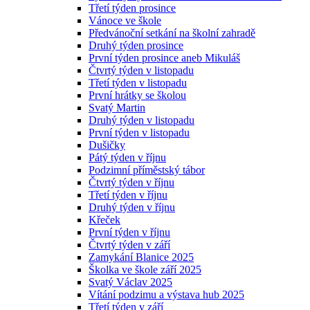
Třetí týden prosince
Vánoce ve škole
Předvánoční setkání na školní zahradě
Druhý týden prosince
První týden prosince aneb Mikuláš
Čtvrtý týden v listopadu
Třetí týden v listopadu
První hrátky se školou
Svatý Martin
Druhý týden v listopadu
První týden v listopadu
Dušičky
Pátý týden v říjnu
Podzimní příměstský tábor
Čtvrtý týden v říjnu
Třetí týden v říjnu
Druhý týden v říjnu
Křeček
První týden v říjnu
Čtvrtý týden v září
Zamykání Blanice 2025
Školka ve škole září 2025
Svatý Václav 2025
Vítání podzimu a výstava hub 2025
Třetí týden v září