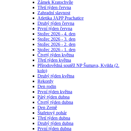
Zámek Kratochvíle
Třetí týden června
Zahradní slavnost
Atletika JAPP Prachatice
Druhý týden června
První týden června
Stožec 2026 - 4. den
Stožec 2026 - 3. den
Stožec 2026 - 2. den
Stožec 2026 - 1. den
Čtvrtý týden května
Třetí týden května
Přírodovědná soutěž NP Šumava, Kvilda (2.
kolo)
Druhý týden května
Rekordy
Den rodin
První týden května
Pátý týden dubna
Čtvrtý týden dubna
Den Země
Štafetový pohár
Třetí týden dubna
Druhý týden dubna
První týden dubna