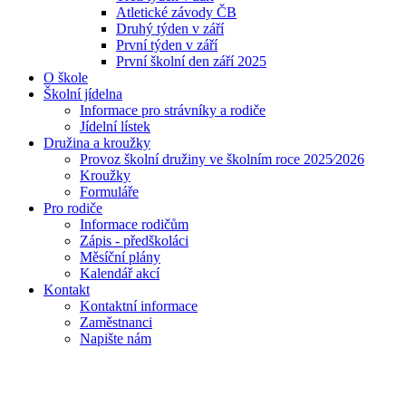
Atletické závody ČB
Druhý týden v září
První týden v září
První školní den září 2025
O škole
Školní jídelna
Informace pro strávníky a rodiče
Jídelní lístek
Družina a kroužky
Provoz školní družiny ve školním roce 2025⁄2026
Kroužky
Formuláře
Pro rodiče
Informace rodičům
Zápis - předškoláci
Měsíční plány
Kalendář akcí
Kontakt
Kontaktní informace
Zaměstnanci
Napište nám