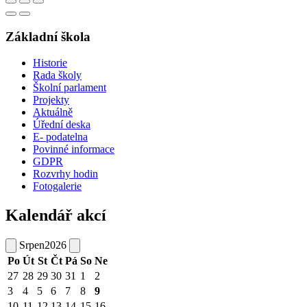
Základní škola
Historie
Rada školy
Školní parlament
Projekty
Aktuálně
Úřední deska
E- podatelna
Povinné informace
GDPR
Rozvrhy hodin
Fotogalerie
Kalendář akcí
Srpen
2026
Po
Út
St
Čt
Pá
So
Ne
27
28
29
30
31
1
2
3
4
5
6
7
8
9
10
11
12
13
14
15
16