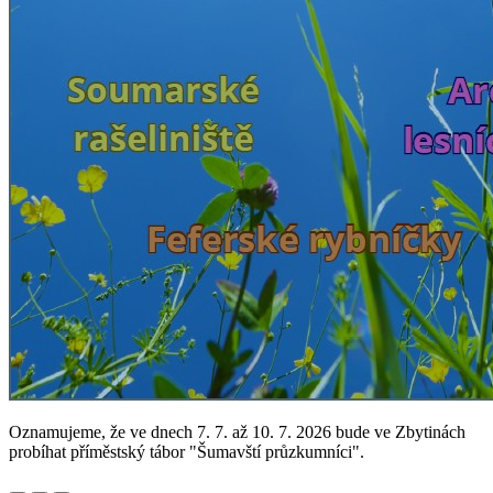
Oznamujeme, že ve dnech 7. 7. až 10. 7. 2026 bude ve Zbytinách
probíhat příměstský tábor "Šumavští průzkumníci".