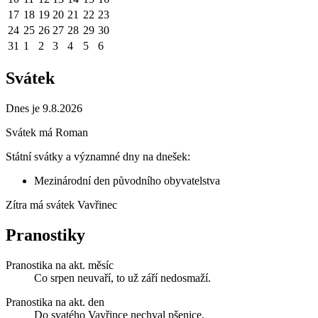
17
18
19
20
21
22
23
24
25
26
27
28
29
30
31
1
2
3
4
5
6
Svátek
Dnes je 9.8.2026
Svátek má
Roman
Státní svátky a významné dny na dnešek:
Mezinárodní den původního obyvatelstva
Zítra má svátek
Vavřinec
Pranostiky
Pranostika na akt. měsíc
Co srpen neuvaří, to už září nedosmaží.
Pranostika na akt. den
Do svatého Vavřince nechval pšenice.