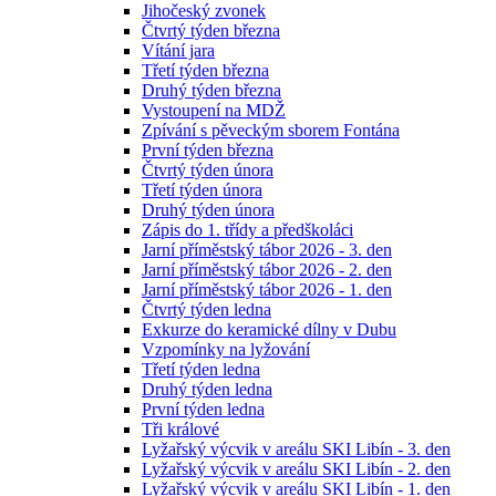
Jihočeský zvonek
Čtvrtý týden března
Vítání jara
Třetí týden března
Druhý týden března
Vystoupení na MDŽ
Zpívání s pěveckým sborem Fontána
První týden března
Čtvrtý týden února
Třetí týden února
Druhý týden února
Zápis do 1. třídy a předškoláci
Jarní příměstský tábor 2026 - 3. den
Jarní příměstský tábor 2026 - 2. den
Jarní příměstský tábor 2026 - 1. den
Čtvrtý týden ledna
Exkurze do keramické dílny v Dubu
Vzpomínky na lyžování
Třetí týden ledna
Druhý týden ledna
První týden ledna
Tři králové
Lyžařský výcvik v areálu SKI Libín - 3. den
Lyžařský výcvik v areálu SKI Libín - 2. den
Lyžařský výcvik v areálu SKI Libín - 1. den