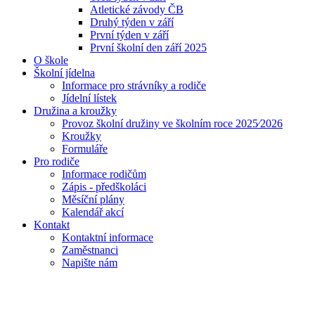
Atletické závody ČB
Druhý týden v září
První týden v září
První školní den září 2025
O škole
Školní jídelna
Informace pro strávníky a rodiče
Jídelní lístek
Družina a kroužky
Provoz školní družiny ve školním roce 2025⁄2026
Kroužky
Formuláře
Pro rodiče
Informace rodičům
Zápis - předškoláci
Měsíční plány
Kalendář akcí
Kontakt
Kontaktní informace
Zaměstnanci
Napište nám