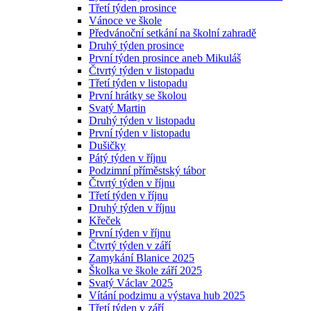
Třetí týden prosince
Vánoce ve škole
Předvánoční setkání na školní zahradě
Druhý týden prosince
První týden prosince aneb Mikuláš
Čtvrtý týden v listopadu
Třetí týden v listopadu
První hrátky se školou
Svatý Martin
Druhý týden v listopadu
První týden v listopadu
Dušičky
Pátý týden v říjnu
Podzimní příměstský tábor
Čtvrtý týden v říjnu
Třetí týden v říjnu
Druhý týden v říjnu
Křeček
První týden v říjnu
Čtvrtý týden v září
Zamykání Blanice 2025
Školka ve škole září 2025
Svatý Václav 2025
Vítání podzimu a výstava hub 2025
Třetí týden v září