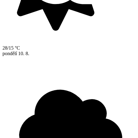
28/15 °C
pondělí
10. 8.