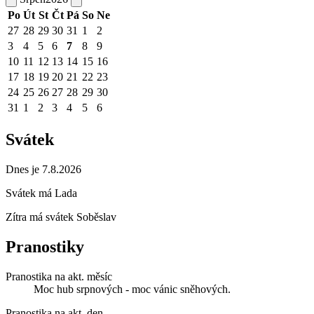
Po
Út
St
Čt
Pá
So
Ne
27
28
29
30
31
1
2
3
4
5
6
7
8
9
10
11
12
13
14
15
16
17
18
19
20
21
22
23
24
25
26
27
28
29
30
31
1
2
3
4
5
6
Svátek
Dnes je 7.8.2026
Svátek má
Lada
Zítra má svátek
Soběslav
Pranostiky
Pranostika na akt. měsíc
Moc hub srpnových - moc vánic sněhových.
Pranostika na akt. den