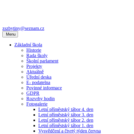
zszbytiny@seznam.cz
Menu
Základní škola
Historie
Rada školy
Školní parlament
Projekty
Aktuálně
Úřední deska
E- podatelna
Povinné informace
GDPR
Rozvrhy hodin
Fotogalerie
Letní příměstský tábor 4. den
Letní příměstský tábor 3. den
Letní příměstský tábor 2. den
Letní příměstský tábor 1. den
Vysvědčení a čtvrtý týden června