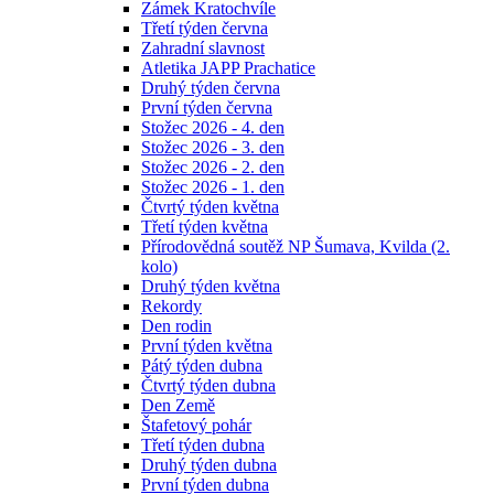
Zámek Kratochvíle
Třetí týden června
Zahradní slavnost
Atletika JAPP Prachatice
Druhý týden června
První týden června
Stožec 2026 - 4. den
Stožec 2026 - 3. den
Stožec 2026 - 2. den
Stožec 2026 - 1. den
Čtvrtý týden května
Třetí týden května
Přírodovědná soutěž NP Šumava, Kvilda (2.
kolo)
Druhý týden května
Rekordy
Den rodin
První týden května
Pátý týden dubna
Čtvrtý týden dubna
Den Země
Štafetový pohár
Třetí týden dubna
Druhý týden dubna
První týden dubna