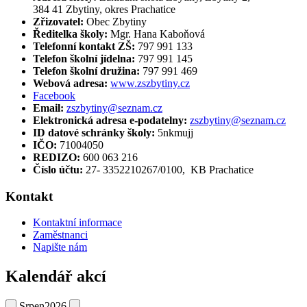
384 41 Zbytiny, okres Prachatice
Zřizovatel:
Obec Zbytiny
Ředitelka školy:
Mgr. Hana Kaboňová
Telefonní kontakt ZŠ:
797 991 133
Telefon školní jídelna:
797 991 145
Telefon školní družina:
797 991 469
Webová adresa:
www.zszbytiny.cz
Facebook
Email:
zszbytiny@seznam.cz
Elektronická adresa e-podatelny:
zszbytiny@seznam.cz
ID datové schránky školy:
5nkmujj
IČO:
71004050
REDIZO:
600 063 216
Číslo účtu:
27- 3352210267/0100, KB Prachatice
Kontakt
Kontaktní informace
Zaměstnanci
Napište nám
Kalendář akcí
Srpen
2026