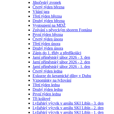
Jihočeský zvonek
Čtvrtý týden března
Vítání jara
Třetí týden března
Druhý týden března
Vystoupení na MDŽ
Zpívání s pěveckým sborem Fontána
První týden března
Čtvrtý týden února
Třetí týden února
Druhý týden února
Zápis do 1. třídy a předškoláci
Jarní příměstský tábor 2026 - 3. den
Jarní příměstský tábor 2026 - 2. den
Jarní příměstský tábor 2026 - 1. den
Čtvrtý týden ledna
Exkurze do keramické dílny v Dubu
Vzpomínky na lyžování
Třetí týden ledna
Druhý týden ledna
První týden ledna
Tři králové
Lyžařský výcvik v areálu SKI Libín - 3. den
Lyžařský výcvik v areálu SKI Libín - 2. den
Lyžařský výcvik v areálu SKI Libín - 1. den