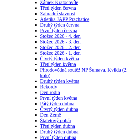
Zámek Kratochvíle
Třetí týden června
Zahradní slavnost
Atletika JAPP Prachatice
Druhý týden června
První týden června
Stožec 2026 - 4. den
Stožec 2026 - 3. den
Stožec 2026 - 2. den
Stožec 2026 - 1. den
Čtvrtý týden května
Třetí týden května
Přírodovědná soutěž NP Šumava, Kvilda (2.
kolo)
Druhý týden května
Rekordy
Den rodin
První týden května
Pátý týden dubna
Čtvrtý týden dubna
Den Země
Štafetový pohár
Třetí týden dubna
Druhý týden dubna
První týden dubna