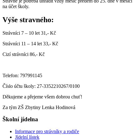
Stravné je potřeba uhradit vždy měsíc předem do 25. dne v měsíci
na účet školy.
Výše stravného:
Strávníci 7 – 10 let 31,- Kč
Strávníci 11 – 14 let 33,- Kč
Cizí strávníci 86,- Kč
Telefon: 797991145
Číslo účtu školy: 27-3352210267/0100
Děkujeme a přejeme všem dobrou chuť!
Za tým ZŠ Zbytiny Lenka Hodinová
Školní jídelna
Informace pro strávníky a rodiče
Jídelní lístek