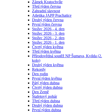
Zámek Kratochvíle
Třetí týden června
Zahradní slavnost
Atletika JAPP Prachatice
Druhý týden června
První týden června
Stožec 2026 - 4. den
Stožec 2026 - 3. den
Stožec 2026 - 2. den
Stožec 2026 - 1. den
Čtvrtý týden května
Třetí týden května
Přírodovědná soutěž NP Šumava, Kvilda (2.
kolo)
Druhý týden května
Rekordy
Den rodin
První týden května
Pátý týden dubna
Čtvrtý týden dubna
Den Země
Štafetový pohár
Třetí týden dubna
Druhý týden dubna
První týden dubna