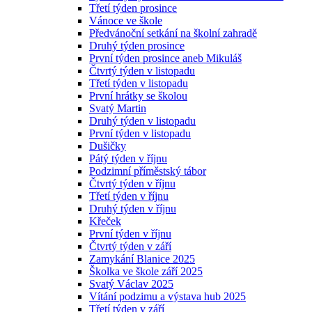
Třetí týden prosince
Vánoce ve škole
Předvánoční setkání na školní zahradě
Druhý týden prosince
První týden prosince aneb Mikuláš
Čtvrtý týden v listopadu
Třetí týden v listopadu
První hrátky se školou
Svatý Martin
Druhý týden v listopadu
První týden v listopadu
Dušičky
Pátý týden v říjnu
Podzimní příměstský tábor
Čtvrtý týden v říjnu
Třetí týden v říjnu
Druhý týden v říjnu
Křeček
První týden v říjnu
Čtvrtý týden v září
Zamykání Blanice 2025
Školka ve škole září 2025
Svatý Václav 2025
Vítání podzimu a výstava hub 2025
Třetí týden v září