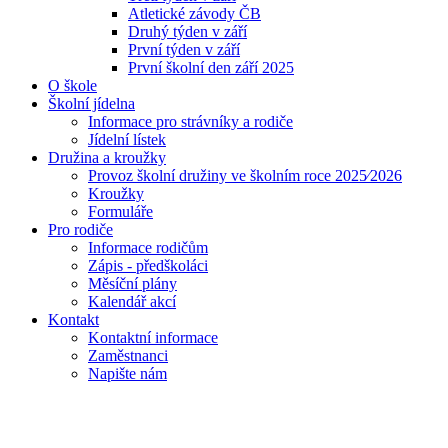
Atletické závody ČB
Druhý týden v září
První týden v září
První školní den září 2025
O škole
Školní jídelna
Informace pro strávníky a rodiče
Jídelní lístek
Družina a kroužky
Provoz školní družiny ve školním roce 2025⁄2026
Kroužky
Formuláře
Pro rodiče
Informace rodičům
Zápis - předškoláci
Měsíční plány
Kalendář akcí
Kontakt
Kontaktní informace
Zaměstnanci
Napište nám