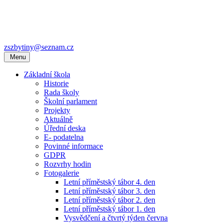
zszbytiny@seznam.cz
Menu
Základní škola
Historie
Rada školy
Školní parlament
Projekty
Aktuálně
Úřední deska
E- podatelna
Povinné informace
GDPR
Rozvrhy hodin
Fotogalerie
Letní příměstský tábor 4. den
Letní příměstský tábor 3. den
Letní příměstský tábor 2. den
Letní příměstský tábor 1. den
Vysvědčení a čtvrtý týden června