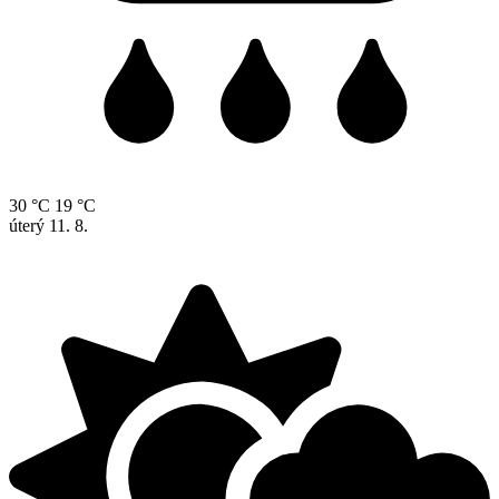
30 °C
19 °C
úterý
11. 8.