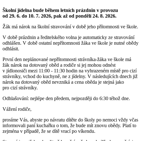
Školní jídelna bude během letních prázdnin v provozu
od 29. 6. do 10. 7. 2026, pak až od pondělí 24. 8. 2026.
Žák má nárok na školní stravování v době jeho přítomnosti ve škole.
V době prázdnin a ředitelského volna je automaticky ze stravování
odhlášen. V době ostatní nepřítomnosti žáka ve škole je nutné obědy
odhlásit.
První den neplánované nepřítomnosti strávníka-žáka ve škole má
žák nárok na dotovaný oběd a rodiče si jej mohou odnést
v jídlonosiči mezi 11:00 - 11:30 hodin na vyhrazeném místě pro cizí
strávníky, vchod do kuchyně, ne z jídelny. V následujících dnech již
nárok na dotovaný oběd nevzniká a cena oběda je stejná jako
pro cizí strávníky.
Odhlašování: nejlépe den předem, nejpozději do 6:30 téhož dne.
Vážení rodiče,
prosíme Vás, abyste po návratu dítěte do školy po nemoci vždy včas
informovali paní kuchařku o tom, že bude mít znovu obědy. Platí to
zejména v případě, že se dítě vrací po víkendu.