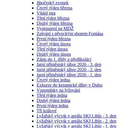
Jihočeský zvonek
Čtvrtý týden března
Vítání jara
Třetí týden března
Druhý týden března
Vystoupení na MDŽ
Zpívání s pěveckým sborem Fontána
První týden března
Čtvrtý týden února
Třetí týden února
Druhý týden února
Zápis do 1. třídy a předškoláci
Jarní příměstský tábor 2026 - 3. den
Jarní příměstský tábor 2026 - 2. den
Jarní příměstský tábor 2026 - 1. den
Čtvrtý týden ledna
Exkurze do keramické dílny v Dubu
Vzpomínky na lyžování
Třetí týden ledna
Druhý týden ledna
První týden ledna
Tři králové
Lyžařský výcvik v areálu SKI Libín - 3. den
Lyžařský výcvik v areálu SKI Libín - 2. den
Lyžařský výcvik v areálu SKI Libín - 1. den