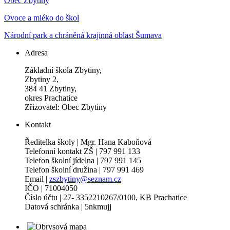
Obec Zbytiny
Ovoce a mléko do škol
Národní park a chráněná krajinná oblast Šumava
Adresa
Základní škola Zbytiny,
Zbytiny 2,
384 41 Zbytiny,
okres Prachatice
Zřizovatel: Obec Zbytiny
Kontakt
Ředitelka školy | Mgr. Hana Kaboňová
Telefonní kontakt ZŠ | 797 991 133
Telefon školní jídelna | 797 991 145
Telefon školní družina | 797 991 469
Email |
zszbytiny@seznam.cz
IČO | 71004050
Číslo účtu | 27- 3352210267/0100, KB Prachatice
Datová schránka | 5nkmujj