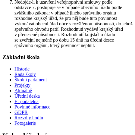
Nedojde-li k uzavření veřejnoprávní smlouvy podle
odstavce 7, postupuje se v případě obecního úřadu podle
zvláštního zákona: v případě jiného správního orgánu
rozhodne krajský úřad, že pro něj bude tuto povinnost
vykonávat obecní úřad obce s rozšířenou působností, do jehož
správního obvodu patří. Rozhodnutí vydává krajský úřad
v přenesené působnosti. Rozhodnutí krajského úřadu
se zveřejní nejméně po dobu 15 dnů na úřední desce
správního orgánu, který povinnost neplnil.
Základní škola
Historie
Rada školy
Školní parlament
Projekty
Aktuálně
Úřední deska
E- podatelna
Povinné informace
GDPR
Rozvrhy hodin
Fotogalerie