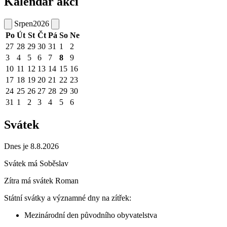
Kalendář akcí
Srpen
2026
Po
Út
St
Čt
Pá
So
Ne
27
28
29
30
31
1
2
3
4
5
6
7
8
9
10
11
12
13
14
15
16
17
18
19
20
21
22
23
24
25
26
27
28
29
30
31
1
2
3
4
5
6
Svátek
Dnes je 8.8.2026
Svátek má
Soběslav
Zítra má svátek
Roman
Státní svátky a významné dny na zítřek:
Mezinárodní den původního obyvatelstva