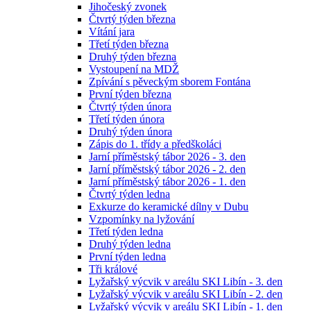
Jihočeský zvonek
Čtvrtý týden března
Vítání jara
Třetí týden března
Druhý týden března
Vystoupení na MDŽ
Zpívání s pěveckým sborem Fontána
První týden března
Čtvrtý týden února
Třetí týden února
Druhý týden února
Zápis do 1. třídy a předškoláci
Jarní příměstský tábor 2026 - 3. den
Jarní příměstský tábor 2026 - 2. den
Jarní příměstský tábor 2026 - 1. den
Čtvrtý týden ledna
Exkurze do keramické dílny v Dubu
Vzpomínky na lyžování
Třetí týden ledna
Druhý týden ledna
První týden ledna
Tři králové
Lyžařský výcvik v areálu SKI Libín - 3. den
Lyžařský výcvik v areálu SKI Libín - 2. den
Lyžařský výcvik v areálu SKI Libín - 1. den