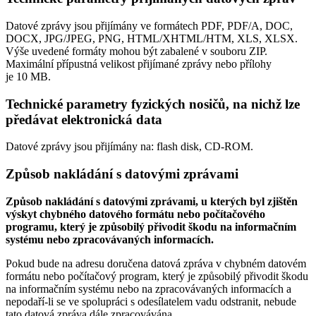
Datové zprávy jsou přijímány ve formátech
PDF, PDF/A, DOC,
DOCX, JPG/JPEG, PNG, HTML/XHTML/HTM, XLS, XLSX.
Výše uvedené formáty mohou být zabalené v souboru ZIP.
Maximální přípustná velikost přijímané zprávy nebo přílohy
je
10 MB
.
Technické parametry fyzických nosičů, na nichž lze
předávat elektronická data
Datové zprávy jsou přijímány na:
flash disk, CD-ROM.
Způsob nakládání s datovými zprávami
Způsob nakládání s datovými zprávami, u kterých byl zjištěn
výskyt chybného datového formátu nebo počítačového
programu, který je způsobilý přivodit škodu na informačním
systému nebo zpracovávaných informacích.
Pokud bude na adresu doručena datová zpráva v chybném datovém
formátu nebo počítačový program, který je způsobilý přivodit škodu
na informačním systému nebo na zpracovávaných informacích a
nepodaří-li se ve spolupráci s odesílatelem vadu odstranit, nebude
tato datová zpráva dále zpracovávána.