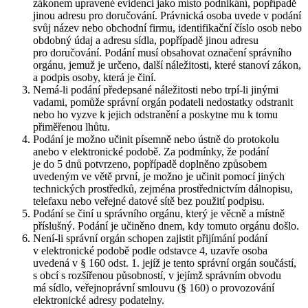
zákonem upravené evidenci jako místo podnikání, popřípadě
jinou adresu pro doručování. Právnická osoba uvede v podání
svůj název nebo obchodní firmu, identifikační číslo osob nebo
obdobný údaj a adresu sídla, popřípadě jinou adresu
pro doručování. Podání musí obsahovat označení správního
orgánu, jemuž je určeno, další náležitosti, které stanoví zákon,
a podpis osoby, která je činí.
Nemá-li podání předepsané náležitosti nebo trpí-li jinými
vadami, pomůže správní orgán podateli nedostatky odstranit
nebo ho vyzve k jejich odstranění a poskytne mu k tomu
přiměřenou lhůtu.
Podání je možno učinit písemně nebo ústně do protokolu
anebo v elektronické podobě. Za podmínky, že podání
je do 5 dnů potvrzeno, popřípadě doplněno způsobem
uvedeným ve větě první, je možno je učinit pomocí jiných
technických prostředků, zejména prostřednictvím dálnopisu,
telefaxu nebo veřejné datové sítě bez použití podpisu.
Podání se činí u správního orgánu, který je věcně a místně
příslušný. Podání je učiněno dnem, kdy tomuto orgánu došlo.
Není-li správní orgán schopen zajistit přijímání podání
v elektronické podobě podle odstavce 4, uzavře osoba
uvedená v § 160 odst. 1. jejíž je tento správní orgán součástí,
s obcí s rozšířenou působností, v jejímž správním obvodu
má sídlo, veřejnoprávní smlouvu (§ 160) o provozování
elektronické adresy podatelny.