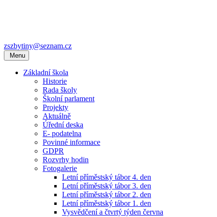
zszbytiny@seznam.cz
Menu
Základní škola
Historie
Rada školy
Školní parlament
Projekty
Aktuálně
Úřední deska
E- podatelna
Povinné informace
GDPR
Rozvrhy hodin
Fotogalerie
Letní příměstský tábor 4. den
Letní příměstský tábor 3. den
Letní příměstský tábor 2. den
Letní příměstský tábor 1. den
Vysvědčení a čtvrtý týden června