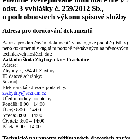
odst. 3 vyhlášky č. 259/2012 Sb.,
o podrobnostech výkonu spisové služby
Adresa pro doručování dokumentů
Adresa pro doručování dokumentů v analogové podobě (listiny)
nebo dokumentů v digitální podobě předávaných na přenosných
technických nosičích dat:
Základní škola Zbytiny, okres Prachatice
Adresa:
Zbytiny 2, 384 41 Zbytiny
ID datové schránky:
5nkmujj
Elektronická adresa e‑podatelny:
zszbytiny@seznam.cz
Úřední hodiny podatelny:
Pondělí: 8:00 – 14:00
Úterý: 8:00 – 14:00
Středa: 8:00 – 14:00
Čtvrtek: 8:00 – 14:00
Pátek: 8:00 – 14:00
Technické parametry přijímaných datových zpráv