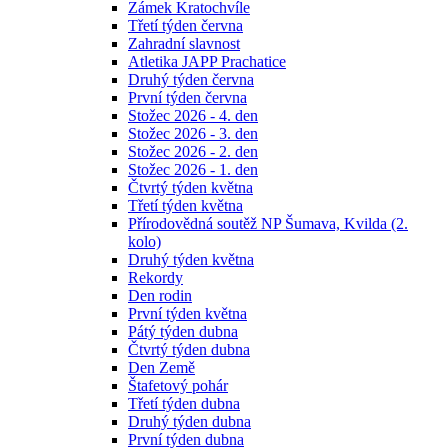
Zámek Kratochvíle
Třetí týden června
Zahradní slavnost
Atletika JAPP Prachatice
Druhý týden června
První týden června
Stožec 2026 - 4. den
Stožec 2026 - 3. den
Stožec 2026 - 2. den
Stožec 2026 - 1. den
Čtvrtý týden května
Třetí týden května
Přírodovědná soutěž NP Šumava, Kvilda (2.
kolo)
Druhý týden května
Rekordy
Den rodin
První týden května
Pátý týden dubna
Čtvrtý týden dubna
Den Země
Štafetový pohár
Třetí týden dubna
Druhý týden dubna
První týden dubna