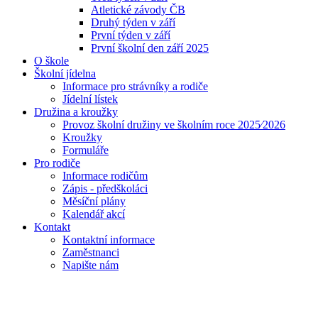
Atletické závody ČB
Druhý týden v září
První týden v září
První školní den září 2025
O škole
Školní jídelna
Informace pro strávníky a rodiče
Jídelní lístek
Družina a kroužky
Provoz školní družiny ve školním roce 2025⁄2026
Kroužky
Formuláře
Pro rodiče
Informace rodičům
Zápis - předškoláci
Měsíční plány
Kalendář akcí
Kontakt
Kontaktní informace
Zaměstnanci
Napište nám