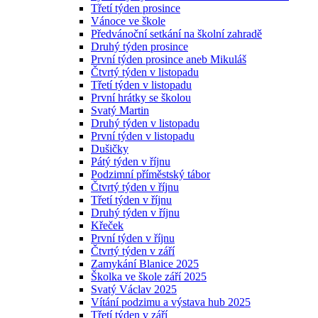
Třetí týden prosince
Vánoce ve škole
Předvánoční setkání na školní zahradě
Druhý týden prosince
První týden prosince aneb Mikuláš
Čtvrtý týden v listopadu
Třetí týden v listopadu
První hrátky se školou
Svatý Martin
Druhý týden v listopadu
První týden v listopadu
Dušičky
Pátý týden v říjnu
Podzimní příměstský tábor
Čtvrtý týden v říjnu
Třetí týden v říjnu
Druhý týden v říjnu
Křeček
První týden v říjnu
Čtvrtý týden v září
Zamykání Blanice 2025
Školka ve škole září 2025
Svatý Václav 2025
Vítání podzimu a výstava hub 2025
Třetí týden v září