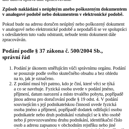
Způsob nakládání s neúplným anebo poškozeným dokumentem
v analogové podobě nebo dokumentem v elektronické podobě.
Pokud bude na adresu doručen neúplný nebo poškozený dokument
v analogové nebo elektronické podobě a nepodaří-li se ve spolupráci
s odesílatelem tuto vadu odstranit, nebude tento dokument dále
zpracováván.
Podání podle § 37 zákona č. 500/2004 Sb.,
správní řád
Podání je úkonem směřujícím vůči správnímu orgánu. Podání
se posuzuje podle svého skutečného obsahu a bez ohledu
na to, jak je označeno.
Z podání musí být patrno, kdo je činí, které věci se týká
a co se navrhuje. Fyzická osoba uvede v podání jméno,
příjmení, datum narození a místo trvalého pobytu, popřípadě
jinou adresu pro doručování podle § 19 odst. 4. V podání
souvisejícím s její podnikatelskou činností uvede fyzická
osoba jméno a příjmení, popřípadě dodatek odlišující osobu
podnikatele nebo druh podnikání vztahující se k této osobě
nebo jí provozovanému druhu podnikání, identifikační číslo
osob a adresu zapsanou v obchodním rejstříku nebo jiné