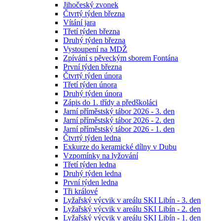
Jihočeský zvonek
Čtvrtý týden března
Vítání jara
Třetí týden března
Druhý týden března
Vystoupení na MDŽ
Zpívání s pěveckým sborem Fontána
První týden března
Čtvrtý týden února
Třetí týden února
Druhý týden února
Zápis do 1. třídy a předškoláci
Jarní příměstský tábor 2026 - 3. den
Jarní příměstský tábor 2026 - 2. den
Jarní příměstský tábor 2026 - 1. den
Čtvrtý týden ledna
Exkurze do keramické dílny v Dubu
Vzpomínky na lyžování
Třetí týden ledna
Druhý týden ledna
První týden ledna
Tři králové
Lyžařský výcvik v areálu SKI Libín - 3. den
Lyžařský výcvik v areálu SKI Libín - 2. den
Lyžařský výcvik v areálu SKI Libín - 1. den