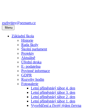
zszbytiny@seznam.cz
Menu
Základní škola
Historie
Rada školy
Školní parlament
Projekty
Aktuálně
Úřední deska
E- podatelna
Povinné informace
GDPR
Rozvrhy hodin
Fotogalerie
Letní příměstský tábor 4. den
Letní příměstský tábor 3. den
Letní příměstský tábor 2. den
Letní příměstský tábor 1. den
Vysvědčení a čtvrtý týden června