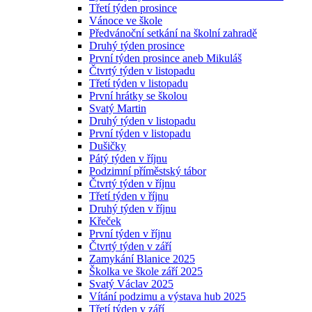
Třetí týden prosince
Vánoce ve škole
Předvánoční setkání na školní zahradě
Druhý týden prosince
První týden prosince aneb Mikuláš
Čtvrtý týden v listopadu
Třetí týden v listopadu
První hrátky se školou
Svatý Martin
Druhý týden v listopadu
První týden v listopadu
Dušičky
Pátý týden v říjnu
Podzimní příměstský tábor
Čtvrtý týden v říjnu
Třetí týden v říjnu
Druhý týden v říjnu
Křeček
První týden v říjnu
Čtvrtý týden v září
Zamykání Blanice 2025
Školka ve škole září 2025
Svatý Václav 2025
Vítání podzimu a výstava hub 2025
Třetí týden v září