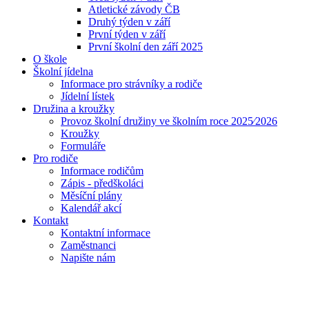
Atletické závody ČB
Druhý týden v září
První týden v září
První školní den září 2025
O škole
Školní jídelna
Informace pro strávníky a rodiče
Jídelní lístek
Družina a kroužky
Provoz školní družiny ve školním roce 2025⁄2026
Kroužky
Formuláře
Pro rodiče
Informace rodičům
Zápis - předškoláci
Měsíční plány
Kalendář akcí
Kontakt
Kontaktní informace
Zaměstnanci
Napište nám