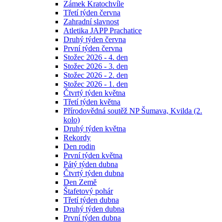
Zámek Kratochvíle
Třetí týden června
Zahradní slavnost
Atletika JAPP Prachatice
Druhý týden června
První týden června
Stožec 2026 - 4. den
Stožec 2026 - 3. den
Stožec 2026 - 2. den
Stožec 2026 - 1. den
Čtvrtý týden května
Třetí týden května
Přírodovědná soutěž NP Šumava, Kvilda (2.
kolo)
Druhý týden května
Rekordy
Den rodin
První týden května
Pátý týden dubna
Čtvrtý týden dubna
Den Země
Štafetový pohár
Třetí týden dubna
Druhý týden dubna
První týden dubna