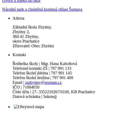
Ovoce a mléko do škol
Národní park a chráněná krajinná oblast Šumava
Adresa
Základní škola Zbytiny,
Zbytiny 2,
384 41 Zbytiny,
okres Prachatice
Zřizovatel: Obec Zbytiny
Kontakt
Ředitelka školy | Mgr. Hana Kaboňová
Telefonní kontakt ZŠ | 797 991 133
Telefon školní jídelna | 797 991 145
Telefon školní družina | 797 991 469
Email |
zszbytiny@seznam.cz
IČO | 71004050
Číslo účtu | 27- 3352210267/0100, KB Prachatice
Datová schránka | 5nkmujj