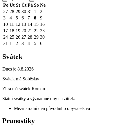
Po
Út
St
Čt
Pá
So
Ne
27
28
29
30
31
1
2
3
4
5
6
7
8
9
10
11
12
13
14
15
16
17
18
19
20
21
22
23
24
25
26
27
28
29
30
31
1
2
3
4
5
6
Svátek
Dnes je 8.8.2026
Svátek má
Soběslav
Zítra má svátek
Roman
Státní svátky a významné dny na zítřek:
Mezinárodní den původního obyvatelstva
Pranostiky