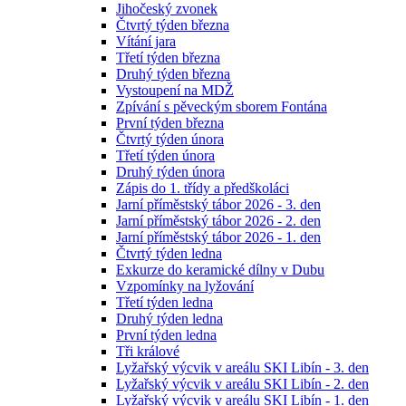
Jihočeský zvonek
Čtvrtý týden března
Vítání jara
Třetí týden března
Druhý týden března
Vystoupení na MDŽ
Zpívání s pěveckým sborem Fontána
První týden března
Čtvrtý týden února
Třetí týden února
Druhý týden února
Zápis do 1. třídy a předškoláci
Jarní příměstský tábor 2026 - 3. den
Jarní příměstský tábor 2026 - 2. den
Jarní příměstský tábor 2026 - 1. den
Čtvrtý týden ledna
Exkurze do keramické dílny v Dubu
Vzpomínky na lyžování
Třetí týden ledna
Druhý týden ledna
První týden ledna
Tři králové
Lyžařský výcvik v areálu SKI Libín - 3. den
Lyžařský výcvik v areálu SKI Libín - 2. den
Lyžařský výcvik v areálu SKI Libín - 1. den