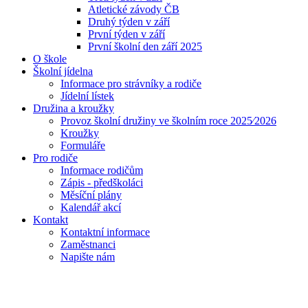
Atletické závody ČB
Druhý týden v září
První týden v září
První školní den září 2025
O škole
Školní jídelna
Informace pro strávníky a rodiče
Jídelní lístek
Družina a kroužky
Provoz školní družiny ve školním roce 2025⁄2026
Kroužky
Formuláře
Pro rodiče
Informace rodičům
Zápis - předškoláci
Měsíční plány
Kalendář akcí
Kontakt
Kontaktní informace
Zaměstnanci
Napište nám