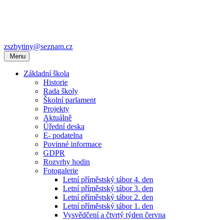
zszbytiny@seznam.cz
Menu
Základní škola
Historie
Rada školy
Školní parlament
Projekty
Aktuálně
Úřední deska
E- podatelna
Povinné informace
GDPR
Rozvrhy hodin
Fotogalerie
Letní příměstský tábor 4. den
Letní příměstský tábor 3. den
Letní příměstský tábor 2. den
Letní příměstský tábor 1. den
Vysvědčení a čtvrtý týden června