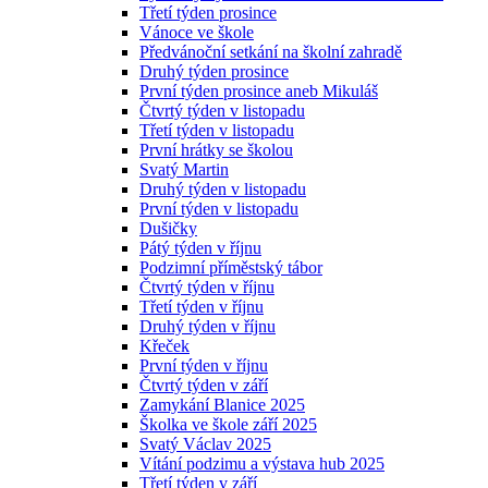
Třetí týden prosince
Vánoce ve škole
Předvánoční setkání na školní zahradě
Druhý týden prosince
První týden prosince aneb Mikuláš
Čtvrtý týden v listopadu
Třetí týden v listopadu
První hrátky se školou
Svatý Martin
Druhý týden v listopadu
První týden v listopadu
Dušičky
Pátý týden v říjnu
Podzimní příměstský tábor
Čtvrtý týden v říjnu
Třetí týden v říjnu
Druhý týden v říjnu
Křeček
První týden v říjnu
Čtvrtý týden v září
Zamykání Blanice 2025
Školka ve škole září 2025
Svatý Václav 2025
Vítání podzimu a výstava hub 2025
Třetí týden v září