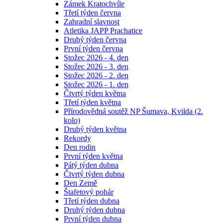
Zámek Kratochvíle
Třetí týden června
Zahradní slavnost
Atletika JAPP Prachatice
Druhý týden června
První týden června
Stožec 2026 - 4. den
Stožec 2026 - 3. den
Stožec 2026 - 2. den
Stožec 2026 - 1. den
Čtvrtý týden května
Třetí týden května
Přírodovědná soutěž NP Šumava, Kvilda (2.
kolo)
Druhý týden května
Rekordy
Den rodin
První týden května
Pátý týden dubna
Čtvrtý týden dubna
Den Země
Štafetový pohár
Třetí týden dubna
Druhý týden dubna
První týden dubna