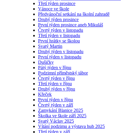
Třetí týden prosince
Vánoce ve škole
Předvánoční setkání na školní zahradě
Druhý týden prosince
První týden prosince aneb Mikuláš
Čtvrtý týden v listopadu
Třetí týden v listopadu
První hrátky se školou
Svatý Martin
Druhý týden v listopadu
První týden v listopadu
Dušičky
Pátý týden v říjnu
Podzimní příměstský tábor
Čtvrtý týden v říjnu
Třetí týden v říjnu
Druhý týden v říjnu
Křeček
První týden v říjnu
Čtvrtý týden v září
Zamykání Blanice 2025
Školka ve škole září 2025
Svatý Václav 2025
Vítání podzimu a výstava hub 2025
Třetí týden v září