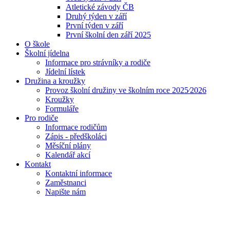
Atletické závody ČB
Druhý týden v září
První týden v září
První školní den září 2025
O škole
Školní jídelna
Informace pro strávníky a rodiče
Jídelní lístek
Družina a kroužky
Provoz školní družiny ve školním roce 2025⁄2026
Kroužky
Formuláře
Pro rodiče
Informace rodičům
Zápis - předškoláci
Měsíční plány
Kalendář akcí
Kontakt
Kontaktní informace
Zaměstnanci
Napište nám