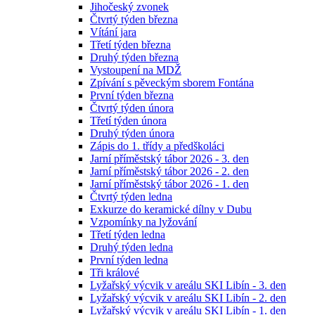
Jihočeský zvonek
Čtvrtý týden března
Vítání jara
Třetí týden března
Druhý týden března
Vystoupení na MDŽ
Zpívání s pěveckým sborem Fontána
První týden března
Čtvrtý týden února
Třetí týden února
Druhý týden února
Zápis do 1. třídy a předškoláci
Jarní příměstský tábor 2026 - 3. den
Jarní příměstský tábor 2026 - 2. den
Jarní příměstský tábor 2026 - 1. den
Čtvrtý týden ledna
Exkurze do keramické dílny v Dubu
Vzpomínky na lyžování
Třetí týden ledna
Druhý týden ledna
První týden ledna
Tři králové
Lyžařský výcvik v areálu SKI Libín - 3. den
Lyžařský výcvik v areálu SKI Libín - 2. den
Lyžařský výcvik v areálu SKI Libín - 1. den