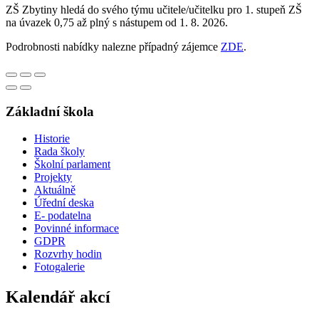
ZŠ Zbytiny hledá do svého týmu učitele/učitelku pro 1. stupeň ZŠ
na úvazek 0,75 až plný s nástupem od 1. 8. 2026.
Podrobnosti nabídky nalezne případný zájemce
ZDE
.
Základní škola
Historie
Rada školy
Školní parlament
Projekty
Aktuálně
Úřední deska
E- podatelna
Povinné informace
GDPR
Rozvrhy hodin
Fotogalerie
Kalendář akcí