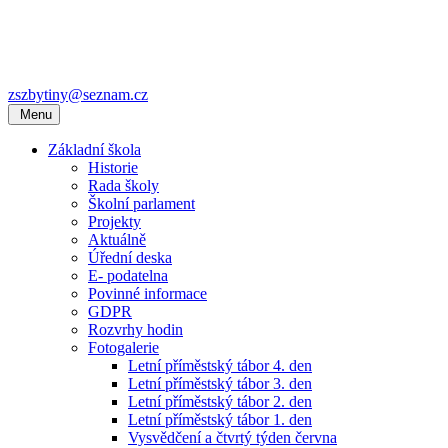
zszbytiny@seznam.cz
Menu
Základní škola
Historie
Rada školy
Školní parlament
Projekty
Aktuálně
Úřední deska
E- podatelna
Povinné informace
GDPR
Rozvrhy hodin
Fotogalerie
Letní příměstský tábor 4. den
Letní příměstský tábor 3. den
Letní příměstský tábor 2. den
Letní příměstský tábor 1. den
Vysvědčení a čtvrtý týden června