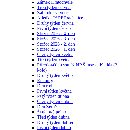
Zámek Kratochvíle
Třetí týden června
Zahradní slavnost
Atletika JAPP Prachatice
Druhý týden června
První týden června
Stožec 2026 - 4. den
Stožec 2026 - 3. den
Stožec 2026 - 2. den
Stožec 2026 - 1. den
Čtvrtý týden května
Třetí týden května
Přírodovědná soutěž NP Šumava, Kvilda (2.
kolo)
Druhý týden května
Rekordy
Den rodin
První týden května
Pátý týden dubna
Čtvrtý týden dubna
Den Země
Štafetový pohár
Třetí týden dubna
Druhý týden dubna
První týden dubna