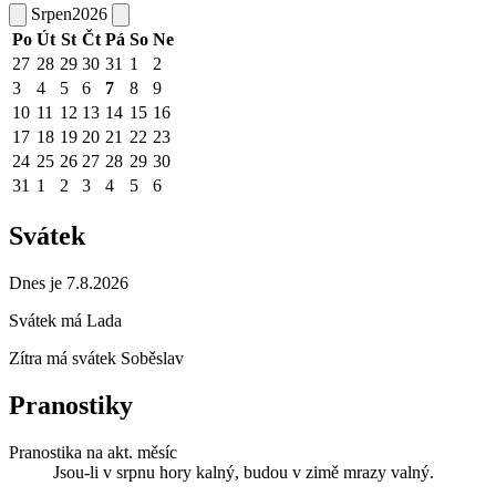
Srpen
2026
Po
Út
St
Čt
Pá
So
Ne
27
28
29
30
31
1
2
3
4
5
6
7
8
9
10
11
12
13
14
15
16
17
18
19
20
21
22
23
24
25
26
27
28
29
30
31
1
2
3
4
5
6
Svátek
Dnes je 7.8.2026
Svátek má
Lada
Zítra má svátek
Soběslav
Pranostiky
Pranostika na akt. měsíc
Jsou-li v srpnu hory kalný, budou v zimě mrazy valný.