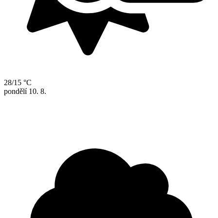
28/15 °C
pondělí
10. 8.