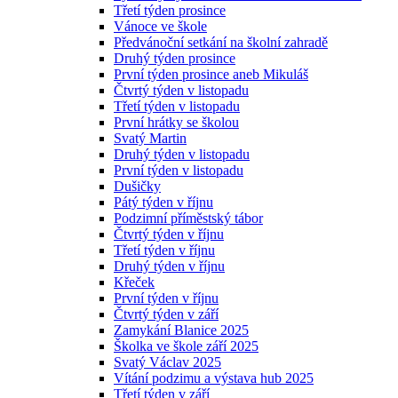
Třetí týden prosince
Vánoce ve škole
Předvánoční setkání na školní zahradě
Druhý týden prosince
První týden prosince aneb Mikuláš
Čtvrtý týden v listopadu
Třetí týden v listopadu
První hrátky se školou
Svatý Martin
Druhý týden v listopadu
První týden v listopadu
Dušičky
Pátý týden v říjnu
Podzimní příměstský tábor
Čtvrtý týden v říjnu
Třetí týden v říjnu
Druhý týden v říjnu
Křeček
První týden v říjnu
Čtvrtý týden v září
Zamykání Blanice 2025
Školka ve škole září 2025
Svatý Václav 2025
Vítání podzimu a výstava hub 2025
Třetí týden v září