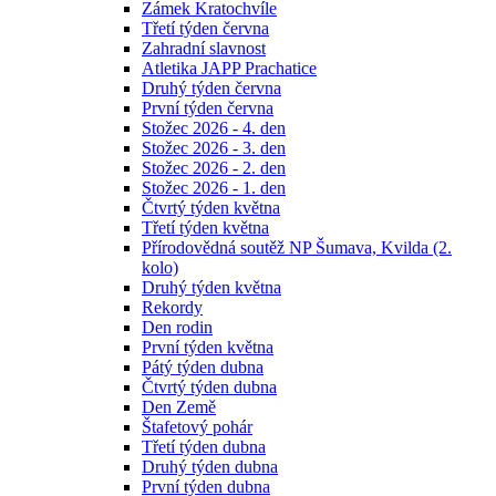
Zámek Kratochvíle
Třetí týden června
Zahradní slavnost
Atletika JAPP Prachatice
Druhý týden června
První týden června
Stožec 2026 - 4. den
Stožec 2026 - 3. den
Stožec 2026 - 2. den
Stožec 2026 - 1. den
Čtvrtý týden května
Třetí týden května
Přírodovědná soutěž NP Šumava, Kvilda (2.
kolo)
Druhý týden května
Rekordy
Den rodin
První týden května
Pátý týden dubna
Čtvrtý týden dubna
Den Země
Štafetový pohár
Třetí týden dubna
Druhý týden dubna
První týden dubna