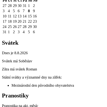
Po
Út
St
Čt
Pá
So
Ne
27
28
29
30
31
1
2
3
4
5
6
7
8
9
10
11
12
13
14
15
16
17
18
19
20
21
22
23
24
25
26
27
28
29
30
31
1
2
3
4
5
6
Svátek
Dnes je 8.8.2026
Svátek má
Soběslav
Zítra má svátek
Roman
Státní svátky a významné dny na zítřek:
Mezinárodní den původního obyvatelstva
Pranostiky
Pranostika na akt. měsíc