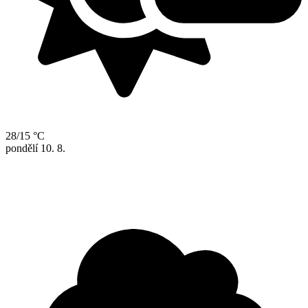
28/15 °C
pondělí
10. 8.