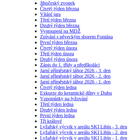
Jihočeský zvonek
Čtvrtý týden března
Vítání jara
Třetí týden března
Druhý týden března
Vystoupení na MDŽ
Zpívání s pěveckým sborem Fontána
První týden března
Čtvrtý týden února
Třetí týden února
Druhý týden února
Zápis do 1. třídy a předškoláci
Jarní příměstský tábor 2026 - 3. den
Jarní příměstský tábor 2026 - 2. den
Jarní příměstský tábor 2026 - 1. den
Čtvrtý týden ledna
Exkurze do keramické dílny v Dubu
Vzpomínky na lyžování
Třetí týden ledna
Druhý týden ledna
První týden ledna
Tři králové
Lyžařský výcvik v areálu SKI Libín - 3. den
Lyžařský výcvik v areálu SKI Libín - 2. den
Lyžařský výcvik v areálu SKI Libín - 1. den