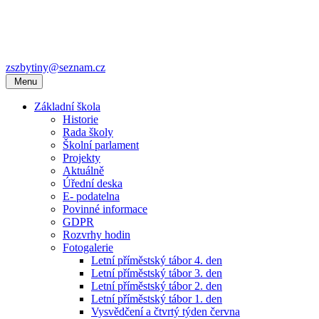
zszbytiny@seznam.cz
Menu
Základní škola
Historie
Rada školy
Školní parlament
Projekty
Aktuálně
Úřední deska
E- podatelna
Povinné informace
GDPR
Rozvrhy hodin
Fotogalerie
Letní příměstský tábor 4. den
Letní příměstský tábor 3. den
Letní příměstský tábor 2. den
Letní příměstský tábor 1. den
Vysvědčení a čtvrtý týden června