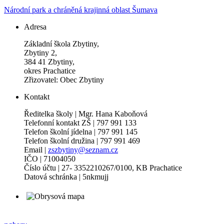
Národní park a chráněná krajinná oblast Šumava
Adresa
Základní škola Zbytiny,
Zbytiny 2,
384 41 Zbytiny,
okres Prachatice
Zřizovatel: Obec Zbytiny
Kontakt
Ředitelka školy | Mgr. Hana Kaboňová
Telefonní kontakt ZŠ | 797 991 133
Telefon školní jídelna | 797 991 145
Telefon školní družina | 797 991 469
Email |
zszbytiny@seznam.cz
IČO | 71004050
Číslo účtu | 27- 3352210267/0100, KB Prachatice
Datová schránka | 5nkmujj