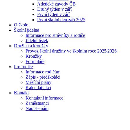
Atletické závody ČB
Druhý týden v září
První týden v září
První školní den září 2025
O škole
Školní jídelna
Informace pro strávníky a rodiče
Jídelní lístek
Družina a kroužky
Provoz školní družiny ve školním roce 2025⁄2026
Kroužky
Formuláře
Pro rodiče
Informace rodičům
Zápis - předškoláci
Měsíční plány
Kalendář akcí
Kontakt
Kontaktní informace
Zaměstnanci
Napište nám