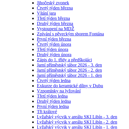
Jihočeský zvonek
Čtvrtý týden března
Vítání jara
Třetí týden března
Druhý týden března
Vystoupení na MDŽ
Zpívání s pěveckým sborem Fontána
První týden března
Čtvrtý týden února
Třetí týden února
Druhý týden února
Zápis do 1. třídy a předškoláci
Jarní příměstský tábor 2026 - 3. den
Jarní příměstský tábor 2026 - 2. den
Jarní příměstský tábor 2026 - 1. den
Čtvrtý týden ledna
Exkurze do keramické dílny v Dubu
Vzpomínky na lyžování
Třetí týden ledna
Druhý týden ledna
První týden ledna
Tři králové
Lyžařský výcvik v areálu SKI Libín - 3. den
Lyžařský výcvik v areálu SKI Libín - 2. den
Lyžařský výcvik v areálu SKI Libín - 1. den