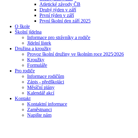
Atletické závody ČB
Druhý týden v září
První týden v září
První školní den září 2025
O škole
Školní jídelna
Informace pro strávníky a rodiče
Jídelní lístek
Družina a kroužky
Provoz školní družiny ve školním roce 2025⁄2026
Kroužky
Formuláře
Pro rodiče
Informace rodičům
Zápis - předškoláci
Měsíční plány
Kalendář akcí
Kontakt
Kontaktní informace
Zaměstnanci
Napište nám