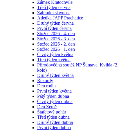
Zámek Kratochvíle
Třetí týden června
Zahradní slavnost
Atletika JAPP Prachatice
Druhý týden června
První týden června
Stožec 2026 - 4. den
Stožec 2026 - 3. den
Stožec 2026 - 2. den
Stožec 2026 - 1. den
Čtvrtý týden května
Třetí týden května
Přírodovědná soutěž NP Šumava, Kvilda (2.
kolo)
Druhý týden května
Rekordy
Den rodin
První týden května
Pátý týden dubna
Čtvrtý týden dubna
Den Země
Štafetový pohár
Třetí týden dubna
Druhý týden dubna
První týden dubna