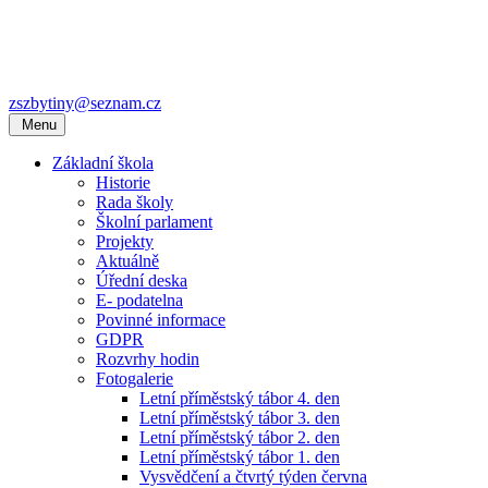
zszbytiny@seznam.cz
Menu
Základní škola
Historie
Rada školy
Školní parlament
Projekty
Aktuálně
Úřední deska
E- podatelna
Povinné informace
GDPR
Rozvrhy hodin
Fotogalerie
Letní příměstský tábor 4. den
Letní příměstský tábor 3. den
Letní příměstský tábor 2. den
Letní příměstský tábor 1. den
Vysvědčení a čtvrtý týden června