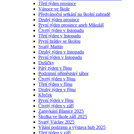
Třetí týden prosince
Vánoce ve škole
Předvánoční setkání na školní zahradě
Druhý týden prosince
První týden prosince aneb Mikuláš
Čtvrtý týden v listopadu
Třetí týden v listopadu
První hrátky se školou
Svatý Martin
Druhý týden v listopadu
První týden v listopadu
Dušičky
Pátý týden v říjnu
Podzimní příměstský tábor
Čtvrtý týden v říjnu
Třetí týden v říjnu
Druhý týden v říjnu
Křeček
První týden v říjnu
Čtvrtý týden v září
Zamykání Blanice 2025
Školka ve škole září 2025
Svatý Václav 2025
Vítání podzimu a výstava hub 2025
Třetí týden v září