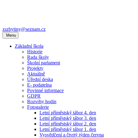
zszbytiny@seznam.cz
Menu
Základní škola
Historie
Rada školy
Školní parlament
Projekty
Aktuálně
Úřední deska
E- podatelna
Povinné informace
GDPR
Rozvrhy hodin
Fotogalerie
Letní příměstský tábor 4. den
Letní příměstský tábor 3. den
Letní příměstský tábor 2. den
Letní příměstský tábor 1. den
Vysvědčení a čtvrtý týden června