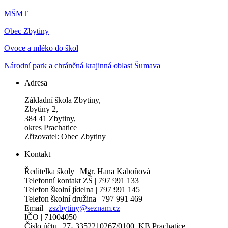
MŠMT
Obec Zbytiny
Ovoce a mléko do škol
Národní park a chráněná krajinná oblast Šumava
Adresa
Základní škola Zbytiny,
Zbytiny 2,
384 41 Zbytiny,
okres Prachatice
Zřizovatel: Obec Zbytiny
Kontakt
Ředitelka školy | Mgr. Hana Kaboňová
Telefonní kontakt ZŠ | 797 991 133
Telefon školní jídelna | 797 991 145
Telefon školní družina | 797 991 469
Email |
zszbytiny@seznam.cz
IČO | 71004050
Číslo účtu | 27- 3352210267/0100, KB Prachatice