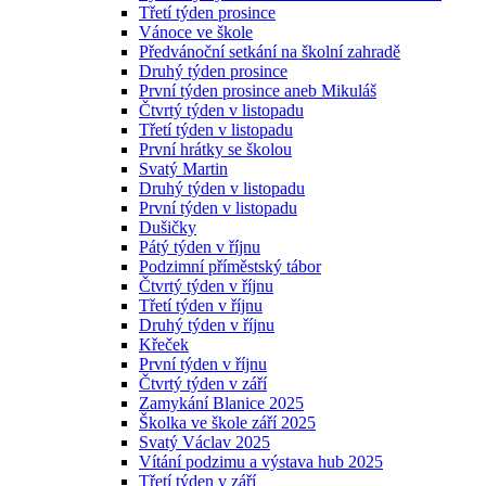
Třetí týden prosince
Vánoce ve škole
Předvánoční setkání na školní zahradě
Druhý týden prosince
První týden prosince aneb Mikuláš
Čtvrtý týden v listopadu
Třetí týden v listopadu
První hrátky se školou
Svatý Martin
Druhý týden v listopadu
První týden v listopadu
Dušičky
Pátý týden v říjnu
Podzimní příměstský tábor
Čtvrtý týden v říjnu
Třetí týden v říjnu
Druhý týden v říjnu
Křeček
První týden v říjnu
Čtvrtý týden v září
Zamykání Blanice 2025
Školka ve škole září 2025
Svatý Václav 2025
Vítání podzimu a výstava hub 2025
Třetí týden v září