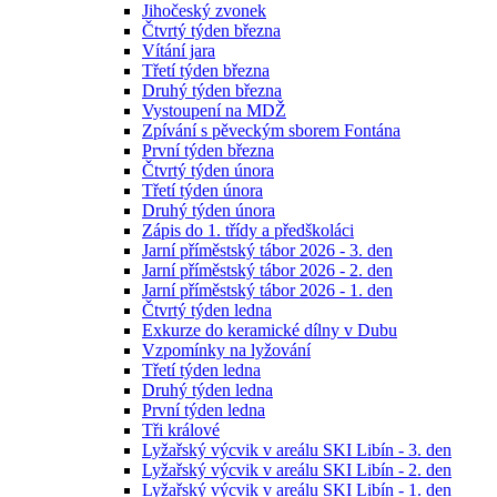
Jihočeský zvonek
Čtvrtý týden března
Vítání jara
Třetí týden března
Druhý týden března
Vystoupení na MDŽ
Zpívání s pěveckým sborem Fontána
První týden března
Čtvrtý týden února
Třetí týden února
Druhý týden února
Zápis do 1. třídy a předškoláci
Jarní příměstský tábor 2026 - 3. den
Jarní příměstský tábor 2026 - 2. den
Jarní příměstský tábor 2026 - 1. den
Čtvrtý týden ledna
Exkurze do keramické dílny v Dubu
Vzpomínky na lyžování
Třetí týden ledna
Druhý týden ledna
První týden ledna
Tři králové
Lyžařský výcvik v areálu SKI Libín - 3. den
Lyžařský výcvik v areálu SKI Libín - 2. den
Lyžařský výcvik v areálu SKI Libín - 1. den