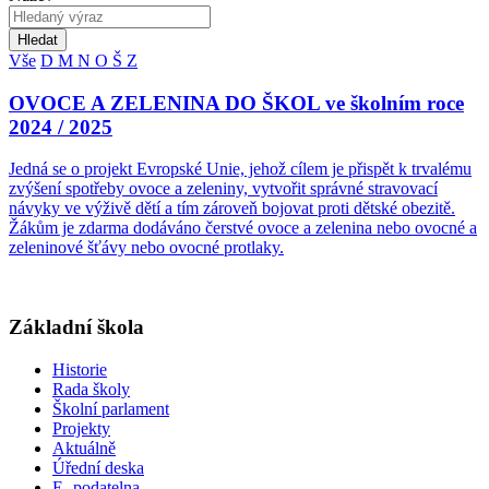
Hledat
Vše
D
M
N
O
Š
Z
OVOCE A ZELENINA DO ŠKOL ve školním roce
2024 / 2025
Jedná se o projekt Evropské Unie, jehož cílem je přispět k trvalému
zvýšení spotřeby ovoce a zeleniny, vytvořit správné stravovací
návyky ve výživě dětí a tím zároveň bojovat proti dětské obezitě.
Žákům je zdarma dodáváno čerstvé ovoce a zelenina nebo ovocné a
zeleninové šťávy nebo ovocné protlaky.
Základní škola
Historie
Rada školy
Školní parlament
Projekty
Aktuálně
Úřední deska
E- podatelna