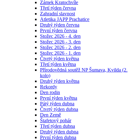
Zámek Kratochvíle
Třetí týden června
Zahradní slavnost
Atletika JAPP Prachatice
Druhý týden června
První týden června
Stožec 2026 - 4. den
Stožec 2026 - 3. den
Stožec 2026 - 2. den
Stožec 2026 - 1. den
Čtvrtý týden května
Třetí týden května
Přírodovědná soutěž NP Šumava, Kvilda (2.
kolo)
Druhý týden května
Rekordy
Den rodin
První týden května
Pátý týden dubna
Čtvrtý týden dubna
Den Země
Štafetový pohár
Třetí týden dubna
Druhý týden dubna
První týden dubna