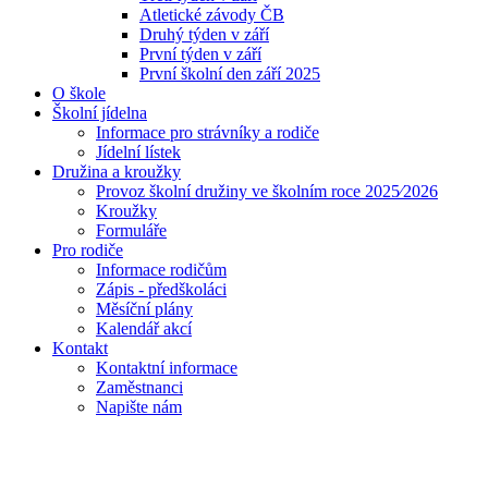
Atletické závody ČB
Druhý týden v září
První týden v září
První školní den září 2025
O škole
Školní jídelna
Informace pro strávníky a rodiče
Jídelní lístek
Družina a kroužky
Provoz školní družiny ve školním roce 2025⁄2026
Kroužky
Formuláře
Pro rodiče
Informace rodičům
Zápis - předškoláci
Měsíční plány
Kalendář akcí
Kontakt
Kontaktní informace
Zaměstnanci
Napište nám