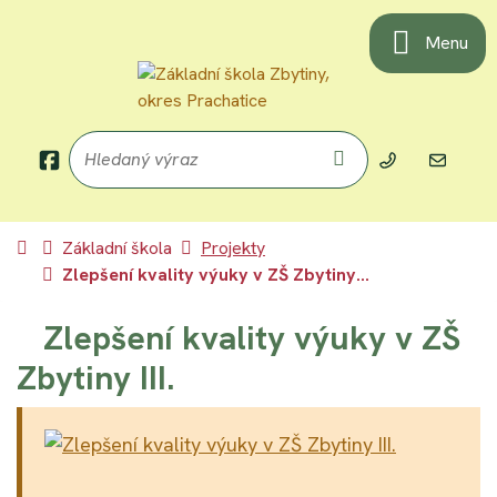
Rovnou na obsah
Rovnou na menu
Menu
Hledaný výraz
Hledat
+420 797 991
zszbyti
Úvodní stránka
Základní škola
Projekty
Zlepšení kvality výuky v ZŠ Zbytiny...
Zlepšení kvality výuky v ZŠ
Zbytiny III.