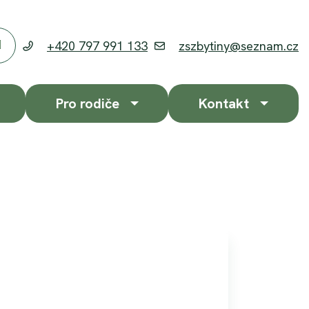
+420 797 991 133
zszbytiny@seznam.cz
Hledat
Pro rodiče
Kontakt