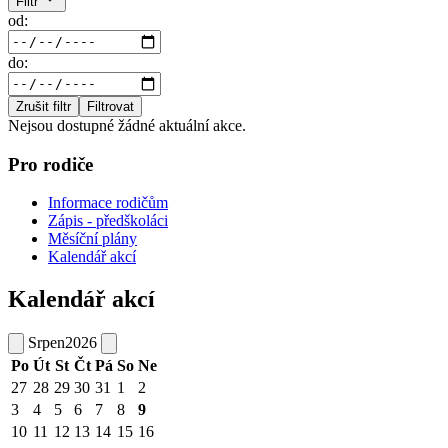
Filtr
od:
do:
Zrušit filtr
Filtrovat
Nejsou dostupné žádné aktuální akce.
Pro rodiče
Informace rodičům
Zápis - předškoláci
Měsíční plány
Kalendář akcí
Kalendář akcí
Srpen
2026
Po
Út
St
Čt
Pá
So
Ne
27
28
29
30
31
1
2
3
4
5
6
7
8
9
10
11
12
13
14
15
16