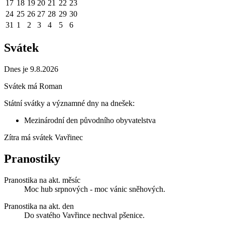
17
18
19
20
21
22
23
24
25
26
27
28
29
30
31
1
2
3
4
5
6
Svátek
Dnes je 9.8.2026
Svátek má
Roman
Státní svátky a významné dny na dnešek:
Mezinárodní den původního obyvatelstva
Zítra má svátek
Vavřinec
Pranostiky
Pranostika na akt. měsíc
Moc hub srpnových - moc vánic sněhových.
Pranostika na akt. den
Do svatého Vavřince nechval pšenice.