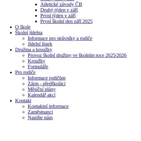
Atletické závody ČB
Druhý týden v září
První týden v září
První školní den září 2025
O škole
Školní jídelna
Informace pro strávníky a rodiče
Jídelní lístek
Družina a kroužky
Provoz školní družiny ve školním roce 2025⁄2026
Kroužky
Formuláře
Pro rodiče
Informace rodičům
Zápis - předškoláci
Měsíční plány
Kalendář akcí
Kontakt
Kontaktní informace
Zaměstnanci
Napište nám