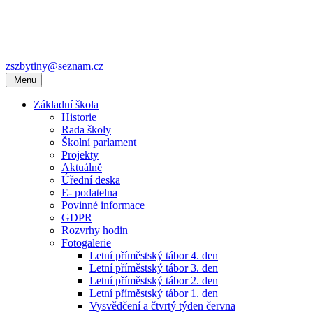
zszbytiny@seznam.cz
Menu
Základní škola
Historie
Rada školy
Školní parlament
Projekty
Aktuálně
Úřední deska
E- podatelna
Povinné informace
GDPR
Rozvrhy hodin
Fotogalerie
Letní příměstský tábor 4. den
Letní příměstský tábor 3. den
Letní příměstský tábor 2. den
Letní příměstský tábor 1. den
Vysvědčení a čtvrtý týden června