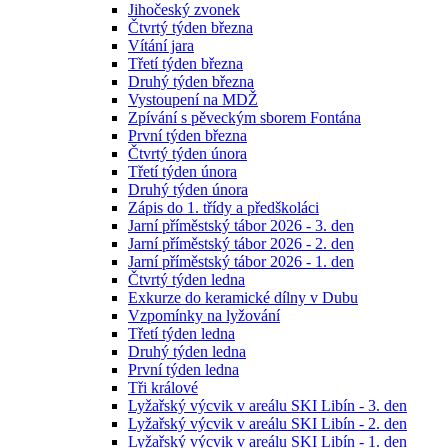
Jihočeský zvonek
Čtvrtý týden března
Vítání jara
Třetí týden března
Druhý týden března
Vystoupení na MDŽ
Zpívání s pěveckým sborem Fontána
První týden března
Čtvrtý týden února
Třetí týden února
Druhý týden února
Zápis do 1. třídy a předškoláci
Jarní příměstský tábor 2026 - 3. den
Jarní příměstský tábor 2026 - 2. den
Jarní příměstský tábor 2026 - 1. den
Čtvrtý týden ledna
Exkurze do keramické dílny v Dubu
Vzpomínky na lyžování
Třetí týden ledna
Druhý týden ledna
První týden ledna
Tři králové
Lyžařský výcvik v areálu SKI Libín - 3. den
Lyžařský výcvik v areálu SKI Libín - 2. den
Lyžařský výcvik v areálu SKI Libín - 1. den