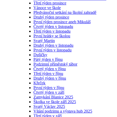
Třetí týden prosince
Vánoce ve škole
Předvánoční setkání na školní zahradě
Druhý týden prosince
První týden prosince aneb Mikuláš
Čtvrtý týden v listopadu
Třetí týden v listopadu
První hrátky se školou
Svatý Martin
Druhý týden v listopadu
První týden v listopadu
Dušičky
Pátý týden v říjnu
Podzimní příměstský tábor
Čtvrtý týden v říjnu
Třetí týden v říjnu
Druhý týden v říjnu
Křeček
První týden v říjnu
Čtvrtý týden v září
Zamykání Blanice 2025
Školka ve škole září 2025
Svatý Václav 2025
Vítání podzimu a výstava hub 2025
Třetí týden v září