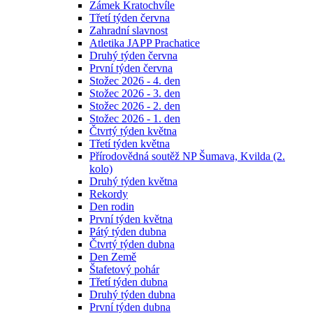
Zámek Kratochvíle
Třetí týden června
Zahradní slavnost
Atletika JAPP Prachatice
Druhý týden června
První týden června
Stožec 2026 - 4. den
Stožec 2026 - 3. den
Stožec 2026 - 2. den
Stožec 2026 - 1. den
Čtvrtý týden května
Třetí týden května
Přírodovědná soutěž NP Šumava, Kvilda (2.
kolo)
Druhý týden května
Rekordy
Den rodin
První týden května
Pátý týden dubna
Čtvrtý týden dubna
Den Země
Štafetový pohár
Třetí týden dubna
Druhý týden dubna
První týden dubna